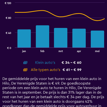
0
€ 120
Combination
to
Chart
graphic.
chart
45.
with
€ 80
2
data
series.
€ 40
The
chart
has
€ 0
1
End
jan
feb
mrt
apr
mei
of
X
interactive
axis
chart
Klein auto's
€ 34 - € 60
displaying
categories.
Alle typen auto's
€ 61 - € 99
Range:
14
De gemiddelde prijs voor het huren van een klein auto in
categories.
Hilo, De Verenigde Staten is € 49. De goedkoopste
The
periode om een klein auto te huren in Hilo, De Verenigde
chart
Staten is in september. De prijs is dan 31% lager dan in de
has
rest van het jaar en je betaalt slechts € 34 per dag. De prijs
1
voor het huren van een klein auto is doorgaans 42%
Y
goedkoper dan de gemiddelde prijs voor autoverhuur in