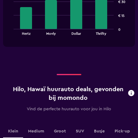
€ 30
with
4
bars.
€ 15
The
0
chart
End
Hertz
Movly
Dollar
Thrifty
of
has
interactive
1
chart
X
axis
displaying
categories.
Range:
4
categories.
Hilo, Hawaï huurauto deals, gevonden
The
chart
bij momondo
has
1
Vind de perfecte huurauto voor jou in Hilo
Y
axis
displaying
values.
Klein
Medium
Groot
SUV
Busje
Pick-up
Range: