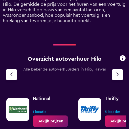
axis
Hilo. De gemiddelde prijs voor het huren van een voertuig
displaying
in Hilo verschilt op basis van een aantal factoren,
values.
waaronder aanbod, hoe populair het voertuig is en
Range:
hoelang van tevoren je je huurauto boekt.
0
to
120.
Overzicht autoverhuur Hilo
Alle bekende autoverhuurders in Hilo, Hawaï
National
Thrifty
1 locatie
3 locaties
Bekijk prijzen
Bekijk pri