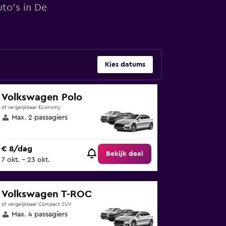
uto's in De
Kies datums
Volkswagen Polo
of vergelijkbaar Economy
Max. 2 passagiers
€ 8/dag
Bekijk deal
7 okt. - 23 okt.
Volkswagen T-ROC
of vergelijkbaar Compact SUV
Max. 4 passagiers