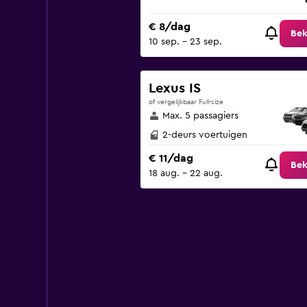
€ 8/dag
Bek
10 sep. - 23 sep.
Lexus IS
of vergelijkbaar Full-size
Max. 5 passagiers
2-deurs voertuigen
€ 11/dag
Bek
18 aug. - 22 aug.