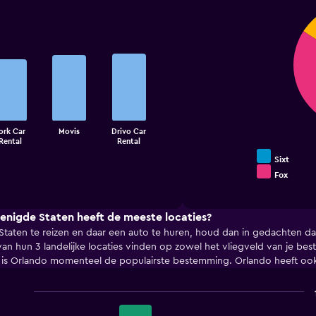
Pie
Chart
graphic.
chart
with
4
slices.
ork Car
Movis
Drivo Car
Rental
Rental
Sixt
Fox
End
of
interactive
chart
renigde Staten heeft de meeste locaties?
Staten te reizen en daar een auto te huren, houd dan in gedachten d
en van hun 3 landelijke locaties vinden op zowel het vliegveld van je b
is Orlando momenteel de populairste bestemming. Orlando heeft ook 
Bar
Chart