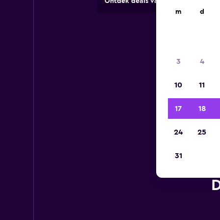
Ontdek deals van verhuurbedrijve
m
d
3
4
10
11
17
18
24
25
31
D