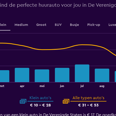
Range:
ind de perfecte huurauto voor jou in De Verenig
0
to
1800.
lein
Medium
Groot
SUV
Busje
Pick-up
Lux
mrt
apr
mei
jun
jul
aug
Klein auto's
Alle typen auto's
€ 10 - € 28
€ 31 - € 53
n van een klein auto in De Verenigde Staten is € 17. De goed