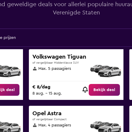
nd geweldige deals voor allerlei populaire huura
Verenigde Staten
e prijzen
Volkswagen Tiguan
of vergelijkbaar Middenklasse SUV
Max. 5 passagiers
€ 8/dag
ijk deal
Bekijk deal
8 aug. - 15 aug.
Opel Astra
of vergelijkbaar Compact
Max. 4 passagiers