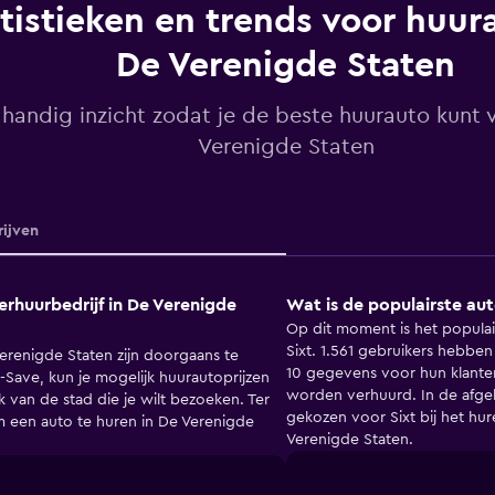
tistieken en trends voor huura
De Verenigde Staten
 handig inzicht zodat je de beste huurauto kunt 
Verenigde Staten
ijven
rhuurbedrijf in De Verenigde
Wat is de populairste au
Op dit moment is het populai
Sixt. 1.561 gebruikers hebben
renigde Staten zijn doorgaans te
10 gegevens voor hun klanten
U-Save, kun je mogelijk huurautoprijzen
worden verhuurd. In de afg
k van de stad die je wilt bezoeken. Ter
gekozen voor Sixt bij het hure
m een auto te huren in De Verenigde
Verenigde Staten.