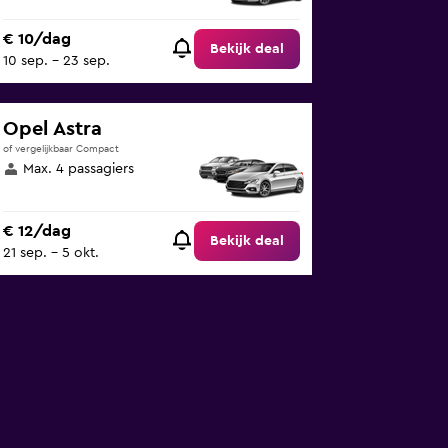
€ 10/dag
Bekijk deal
10 sep. - 23 sep.
Opel Astra
of vergelijkbaar Compact
Max. 4 passagiers
€ 12/dag
Bekijk deal
21 sep. - 5 okt.