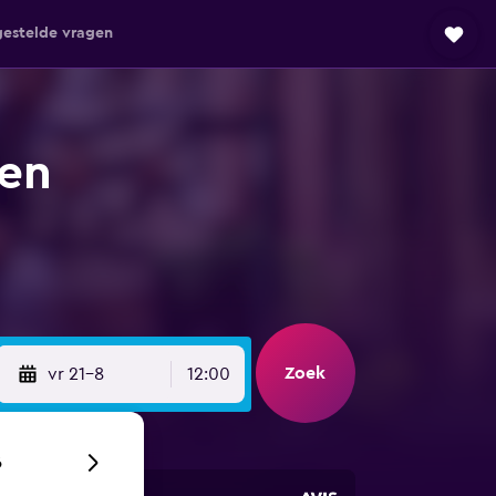
gestelde vragen
ten
Zoek
vr 21-8
12:00
6