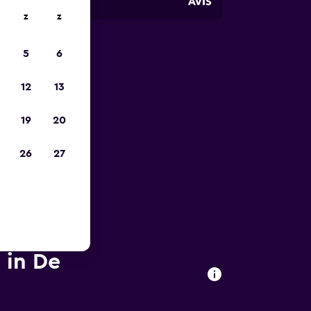
z
z
5
6
is-
12
13
19
20
26
27
 in De