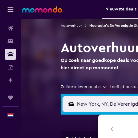
Nieuwste deals
Autoverhuur
Huurauto's De Verenigde S
Vluchten
Verblijven
Autoverhuur
Autoverhuur
Op zoek naar goedkope deals voor
Pakketreizen
hier direct op momondo!
Plan met AI
Zelfde inleverlocatie
Leeftijd bestu
Trips
Nederlands