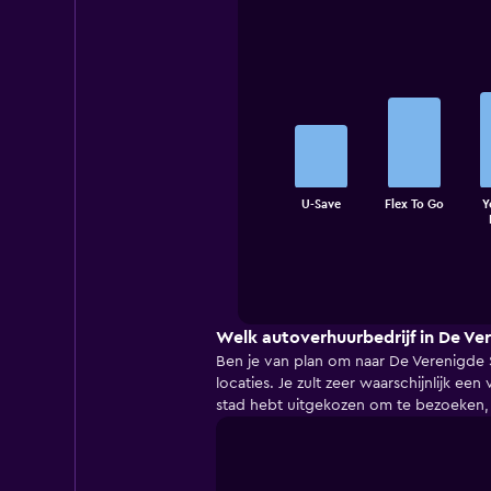
Bar
Chart
graphic.
chart
with
5
bars.
The
U-Save
Flex To Go
Y
chart
End
of
has
interactive
1
chart
X
axis
displaying
categories.
Welk autoverhuurbedrijf in De Ve
Range:
Ben je van plan om naar De Verenigde 
5
locaties. Je zult zeer waarschijnlijk e
categories.
stad hebt uitgekozen om te bezoeken, 
The
chart
has
1