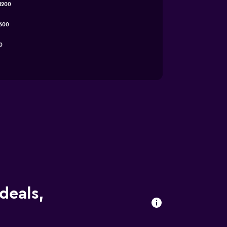
1200
600
0
deals,