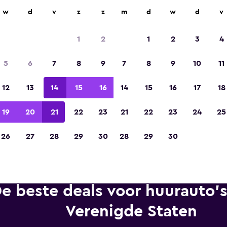
n op meer dan 70.000 locaties met momondo.
w
d
v
z
z
m
d
w
d
v
1
2
1
2
3
4
Gekozen tot de winnaar van Europa's beste re
5
6
7
8
9
7
8
9
10
11
app 2023
12
13
14
15
16
14
15
16
17
18
19
20
21
22
23
21
22
23
24
25
26
27
28
29
30
28
29
30
e beste deals voor huurauto's
Verenigde Staten