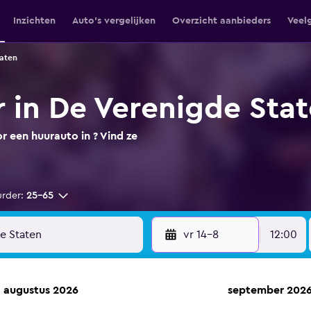
Inzichten
Auto's vergelijken
Overzicht aanbieders
Veel
taten
 in De Verenigde Sta
 een huurauto in ? Vind ze
urder:
25-65
vr 14-8
12:00
augustus 2026
september 202