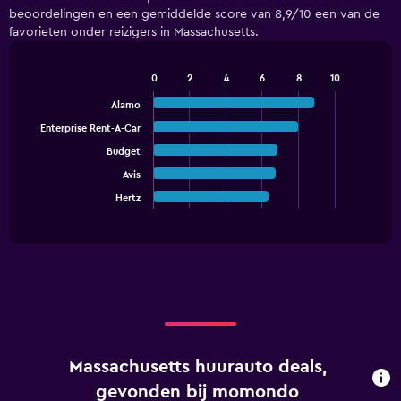
4
beoordelingen en een gemiddelde score van 8,9/10 een van de
categories.
favorieten onder reizigers in Massachusetts.
The
chart
has
0
2
4
6
8
10
1
Bar
Chart
graphic.
chart
Y
Alamo
with
axis
Enterprise Rent-A-Car
5
displaying
bars.
Budget
values.
Range:
Avis
The
0
chart
Hertz
End
to
of
has
60.
interactive
1
chart
X
axis
displaying
categories.
Range:
5
categories.
Massachusetts huurauto deals,
The
chart
gevonden bij momondo