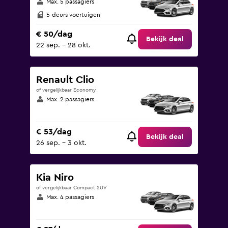
Max. 5 passagiers
5-deurs voertuigen
€ 50/dag
Bekijk deal
22 sep. - 28 okt.
Renault Clio
of vergelijkbaar Economy
Max. 2 passagiers
€ 53/dag
Bekijk deal
26 sep. - 3 okt.
Kia Niro
of vergelijkbaar Compact SUV
Max. 4 passagiers