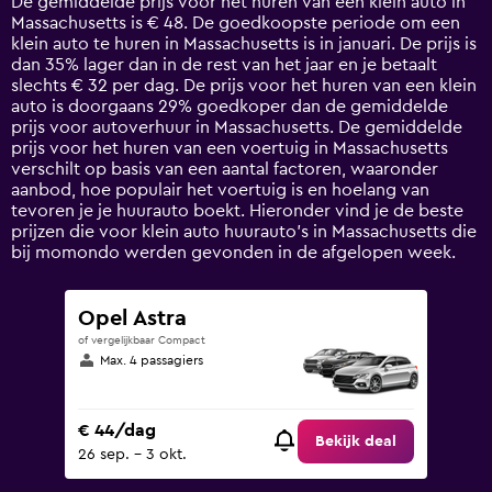
De gemiddelde prijs voor het huren van een klein auto in
categories.
Massachusetts is € 48. De goedkoopste periode om een
The
klein auto te huren in Massachusetts is in januari. De prijs is
chart
dan 35% lager dan in de rest van het jaar en je betaalt
has
slechts € 32 per dag. De prijs voor het huren van een klein
1
auto is doorgaans 29% goedkoper dan de gemiddelde
Y
prijs voor autoverhuur in Massachusetts. De gemiddelde
axis
prijs voor het huren van een voertuig in Massachusetts
displaying
verschilt op basis van een aantal factoren, waaronder
values.
aanbod, hoe populair het voertuig is en hoelang van
Range:
tevoren je je huurauto boekt. Hieronder vind je de beste
0
prijzen die voor klein auto huurauto's in Massachusetts die
to
bij momondo werden gevonden in de afgelopen week.
120.
Opel Astra
of vergelijkbaar Compact
Max. 4 passagiers
€ 44/dag
Bekijk deal
26 sep. - 3 okt.