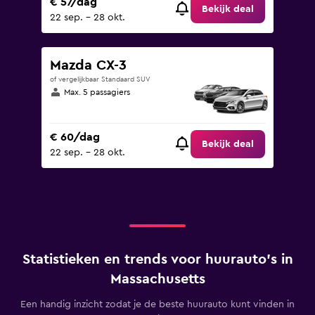
€ 57/dag
Bekijk deal
22 sep. - 28 okt.
Mazda CX-3
of vergelijkbaar Standaard SUV
Max. 5 passagiers
€ 60/dag
Bekijk deal
22 sep. - 28 okt.
Statistieken en trends voor huurauto's in
Massachusetts
Een handig inzicht zodat je de beste huurauto kunt vinden in