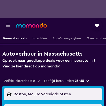
Nieuwste deals
Inzichten
Auto's vergelijken
Overzicht a
Autoverhuur in Massachusetts
Op zoek naar goedkope deals voor een huurauto in ?
Vind ze hier direct op momondo!
Zelfde inleverlocatie
Leeftijd bestuurder:
25-65
Boston, MA, De Verenigde Staten