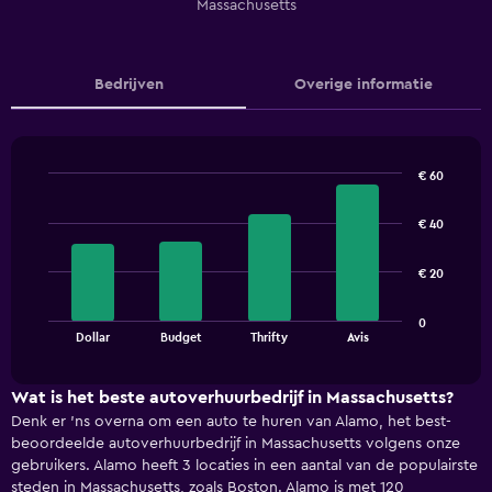
Massachusetts
Bedrijven
Overige informatie
€ 60
Bar
Chart
graphic.
chart
€ 40
with
4
bars.
€ 20
The
0
chart
End
Dollar
Budget
Thrifty
Avis
of
has
interactive
1
chart
X
Wat is het beste autoverhuurbedrijf in Massachusetts?
axis
Denk er 'ns overna om een auto te huren van Alamo, het best-
displaying
beoordeelde autoverhuurbedrijf in Massachusetts volgens onze
categories.
gebruikers. Alamo heeft 3 locaties in een aantal van de populairste
Range:
steden in Massachusetts, zoals Boston. Alamo is met 120