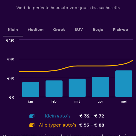
has
1
Vind de perfecte huurauto voor jou in Massachusetts
Y
axis
displaying
values.
Klein
Medium
Groot
SUV
Busje
Pick-up
Range:
0
€ 120
Combination
to
Chart
graphic.
chart
100.
with
€ 80
2
data
series.
€ 40
The
chart
has
€ 0
1
End
jan
feb
mrt
apr
mei
of
X
interactive
axis
chart
Klein auto's
€ 32 - € 72
displaying
categories.
Alle typen auto's
€ 53 - € 88
Range:
14