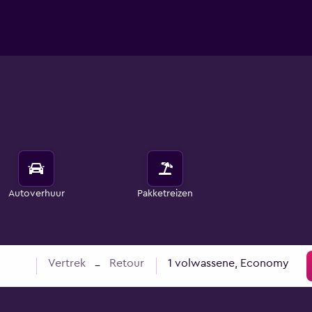
Autoverhuur
Pakketreizen
Vertrek
Retour
1 volwassene, Economy
–