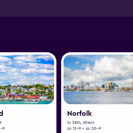
d
Norfolk
t
1u 38m, direct
ddatum
Startdatum
Einddatum
2-9
zo 13-9
zo 20-9