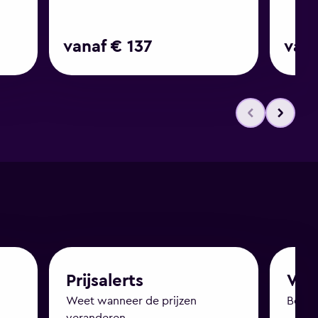
vanaf € 137
vana
Prijsalerts
Vlu
Weet wanneer de prijzen
Bekijk