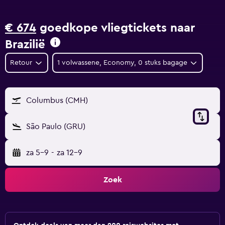
€ 674
goedkope vliegtickets naar
Brazilië
Retour
1 volwassene, Economy, 0 stuks bagage
Columbus (CMH)
São Paulo (GRU)
za 5-9
-
za 12-9
Zoek