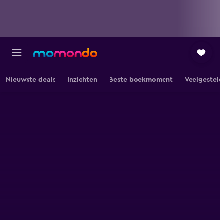
Nieuwste deals
Inzichten
Beste boekmoment
Veelgestel