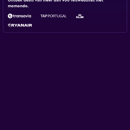
Ontdek deals van meer dan 900 reiswebsites met
momondo.