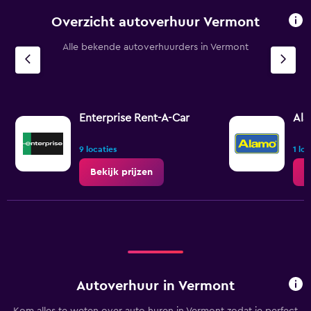
Overzicht autoverhuur Vermont
Alle bekende autoverhuurders in Vermont
Enterprise Rent-A-Car
Al
9 locaties
1 lo
Bekijk prijzen
B
Autoverhuur in Vermont