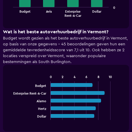
The
0
Budget
Avis
Enterprise
Dollar
chart
End
Rent-A-Car
of
has
interactive
1
chart
X
Wat is het beste autoverhuurbedrijf in Vermont?
axis
Budget wordt gezien als het beste autoverhuurbedrijf in Vermont,
displaying
op basis van onze gegevens - 45 beoordelingen geven hun een
categories.
gemiddelde tevredenheidsscore van 7,1 uit 10. Ook hebben ze 2
Range:
locaties verspreid over Vermont, waaronder populaire
4
bestemmingen als South Burlington.
categories.
The
chart
0
2
4
6
8
10
has
Bar
Chart
graphic.
chart
1
Budget
with
Y
Enterprise Rent-A-Car
5
axis
bars.
Alamo
displaying
values.
Hertz
The
Range:
chart
Dollar
End
0
of
has
interactive
to
1
chart
45.