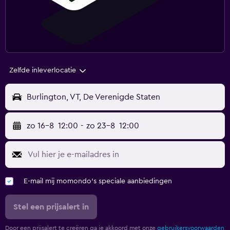
Zelfde inleverlocatie
Burlington, VT, De Verenigde Staten
zo 16-8
12:00
-
zo 23-8
12:00
E-mail mij momondo's speciale aanbiedingen
Stel een prijsalert in
Door een prijsalert te creëren ga je akkoord met onze
gebruikersvoorwaarden