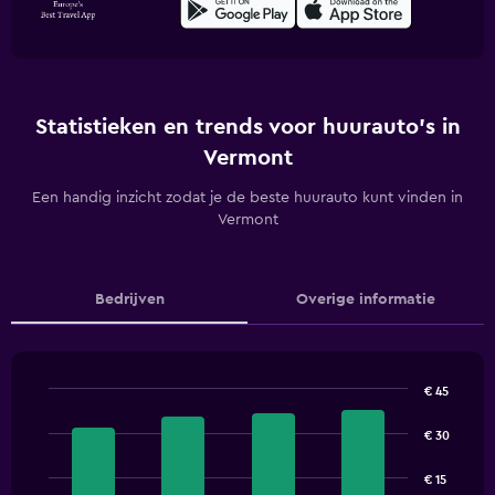
Statistieken en trends voor huurauto's in
Vermont
Een handig inzicht zodat je de beste huurauto kunt vinden in
Vermont
Bedrijven
Overige informatie
€ 45
Bar
Chart
graphic.
chart
€ 30
with
4
€ 15
bars.