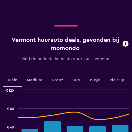
X
axis
displaying
categories.
Range:
5
categories.
Vermont huurauto deals, gevonden bij
The
chart
momondo
has
1
Vind de perfecte huurauto voor jou in Vermont
Y
axis
displaying
values.
Klein
Medium
Groot
SUV
Busje
Pick-up
Range:
0
€ 120
Combination
to
Chart
graphic.
chart
100.
with
€ 80
2
data
series.
€ 40
The