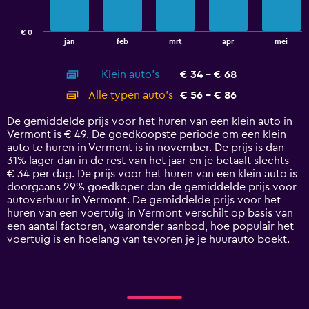
chart
has
€ 0
1
End
jan
feb
mrt
apr
mei
of
X
interactive
axis
chart
Klein auto's
€ 34 - € 68
displaying
categories.
Alle typen auto's
€ 56 - € 86
Range:
14
De gemiddelde prijs voor het huren van een klein auto in
categories.
Vermont is € 49. De goedkoopste periode om een klein
The
auto te huren in Vermont is in november. De prijs is dan
chart
31% lager dan in de rest van het jaar en je betaalt slechts
has
€ 34 per dag. De prijs voor het huren van een klein auto is
1
doorgaans 29% goedkoper dan de gemiddelde prijs voor
Y
autoverhuur in Vermont. De gemiddelde prijs voor het
axis
huren van een voertuig in Vermont verschilt op basis van
displaying
een aantal factoren, waaronder aanbod, hoe populair het
values.
voertuig is en hoelang van tevoren je je huurauto boekt.
Range:
0
to
120.