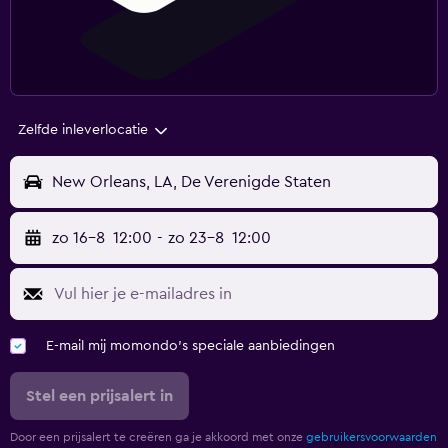
Zelfde inleverlocatie
New Orleans, LA, De Verenigde Staten
zo 16-8
12:00
-
zo 23-8
12:00
E-mail mij momondo's speciale aanbiedingen
Stel een prijsalert in
Door een prijsalert te creëren ga je akkoord met onze
gebruikersvoorwaarden