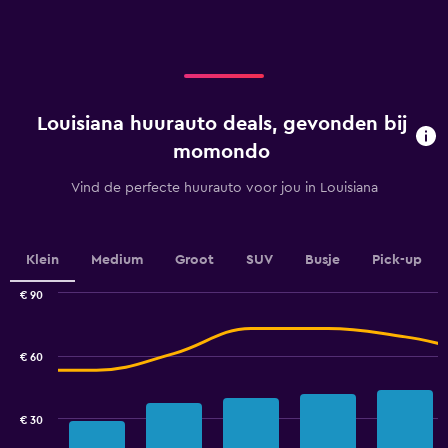
axis
displaying
categories.
Range:
5
categories.
Louisiana huurauto deals, gevonden bij
The
chart
momondo
has
1
Vind de perfecte huurauto voor jou in Louisiana
Y
axis
displaying
values.
Klein
Medium
Groot
SUV
Busje
Pick-up
Range:
0
€ 90
Combination
to
Chart
graphic.
chart
100.
with
€ 60
2
data
series.
€ 30
The