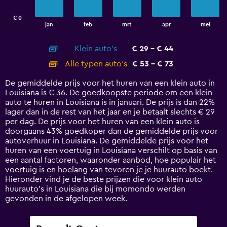
chart
has
€ 0
1
End
jan
feb
mrt
apr
mei
of
X
interactive
axis
chart
Klein auto's
€ 29 - € 44
displaying
categories.
Alle typen auto's
€ 53 - € 73
Range:
14
De gemiddelde prijs voor het huren van een klein auto in
categories.
Louisiana is € 36. De goedkoopste periode om een klein
The
auto te huren in Louisiana is in januari. De prijs is dan 22%
chart
lager dan in de rest van het jaar en je betaalt slechts € 29
has
per dag. De prijs voor het huren van een klein auto is
1
doorgaans 43% goedkoper dan de gemiddelde prijs voor
Y
autoverhuur in Louisiana. De gemiddelde prijs voor het
axis
huren van een voertuig in Louisiana verschilt op basis van
displaying
een aantal factoren, waaronder aanbod, hoe populair het
values.
voertuig is en hoelang van tevoren je je huurauto boekt.
Range:
Hieronder vind je de beste prijzen die voor klein auto
0
huurauto's in Louisiana die bij momondo werden
to
gevonden in de afgelopen week.
90.