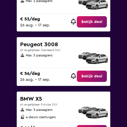
Max. 2 passagiers
€ 53/dag
Bekijk deal
26 aug. - 17 sep.
Peugeot 3008
of vergelijkbaar Standaard SUV
Max. 5 passagiers
€ 56/dag
Bekijk deal
26 aug. - 17 sep.
BMW X5
of vergelijkbaar Full-size SUV
Max. 5 passagiers
4-deurs voertuigen