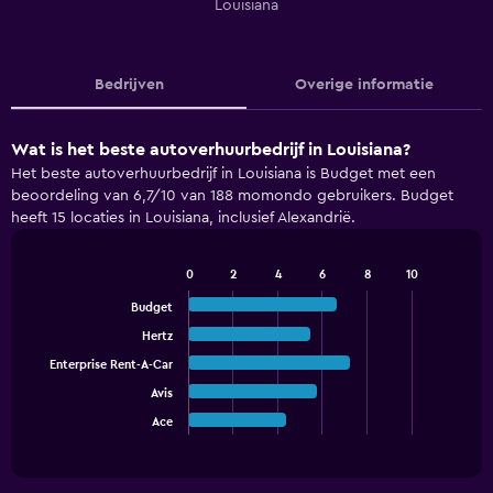
Louisiana
Bedrijven
Overige informatie
Wat is het beste autoverhuurbedrijf in Louisiana?
Het beste autoverhuurbedrijf in Louisiana is Budget met een
beoordeling van 6,7/10 van 188 momondo gebruikers. Budget
heeft 15 locaties in Louisiana, inclusief Alexandrië.
0
2
4
6
8
10
Bar
Chart
graphic.
chart
Budget
with
Hertz
5
bars.
Enterprise Rent-A-Car
Avis
The
chart
Ace
End
of
has
interactive
1
chart
X