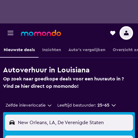
Nieuwste deals
Inzichten
Auto's vergelijken
Overzicht a
Autoverhuur in Louisiana
Op zoek naar goedkope deals voor een huurauto in ?
Vind ze hier direct op momondo!
Zelfde inleverlocatie
Leeftijd bestuurder:
25-65
New Orleans, LA, De Verenigde Staten