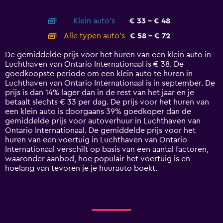
of
X
interactive
axis
chart
Klein auto's
€ 33 - € 48
displaying
categories.
Alle typen auto's
€ 58 - € 72
Range:
14
De gemiddelde prijs voor het huren van een klein auto in
categories.
Luchthaven van Ontario Internationaal is € 38. De
The
goedkoopste periode om een klein auto te huren in
chart
Luchthaven van Ontario Internationaal is in september. De
has
prijs is dan 14% lager dan in de rest van het jaar en je
1
betaalt slechts € 33 per dag. De prijs voor het huren van
Y
een klein auto is doorgaans 39% goedkoper dan de
axis
gemiddelde prijs voor autoverhuur in Luchthaven van
displaying
Ontario Internationaal. De gemiddelde prijs voor het
values.
huren van een voertuig in Luchthaven van Ontario
Range:
Internationaal verschilt op basis van een aantal factoren,
0
waaronder aanbod, hoe populair het voertuig is en
to
hoelang van tevoren je je huurauto boekt.
90.