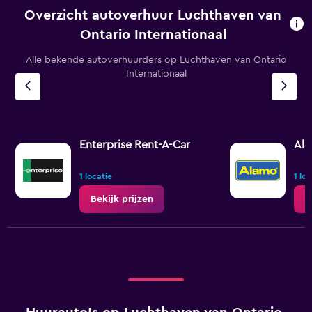
Overzicht autoverhuur Luchthaven van
Ontario Internationaal
Alle bekende autoverhuurders op Luchthaven van Ontario
Internationaal
Enterprise Rent-A-Car
Al
1 locatie
1 lo
Bekijk prijzen
B