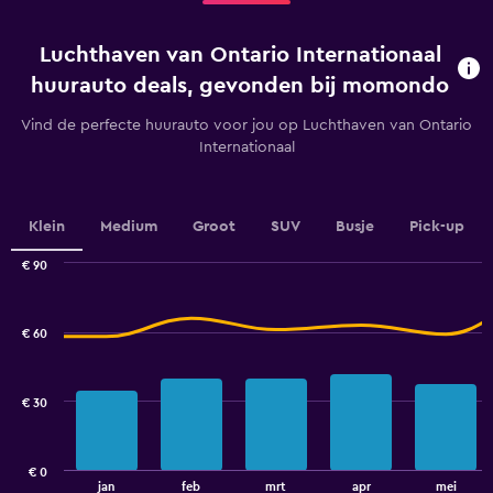
tot
je
Luchthaven van Ontario Internationaal
verhuur.
Range:
huurauto deals, gevonden bij momondo
91
categories.
Vind de perfecte huurauto voor jou op Luchthaven van Ontario
The
Internationaal
chart
has
1
Y
Klein
Medium
Groot
SUV
Busje
Pick-up
axis
displaying
€ 90
values.
Combination
Chart
graphic.
chart
Range:
with
28
€ 60
2
to
data
40.
series.
€ 30
The
chart
has
€ 0
1
End
jan
feb
mrt
apr
mei