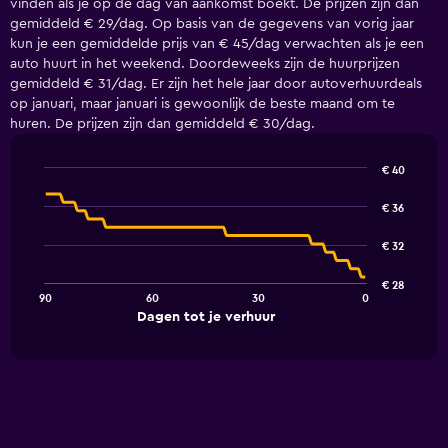
vinden als je op de dag van aankomst boekt. De prijzen zijn dan
gemiddeld € 29/dag. Op basis van de gegevens van vorig jaar
kun je een gemiddelde prijs van € 45/dag verwachten als je een
auto huurt in het weekend. Doordeweeks zijn de huurprijzen
gemiddeld € 31/dag. Er zijn het hele jaar door autoverhuurdeals
op januari, maar januari is gewoonlijk de beste maand om te
huren. De prijzen zijn dan gemiddeld € 30/dag.
€ 40
Line
Chart
graphic.
chart
€ 36
with
91
€ 32
data
points.
€ 28
90
60
30
0
The
End
Dagen tot je verhuur
chart
of
interactive
has
chart
1
X
axis
displaying
Dagen