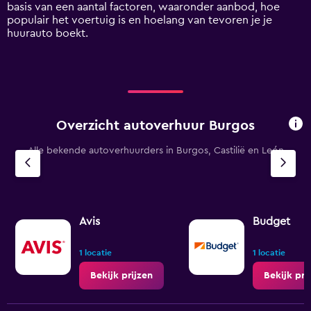
displaying
basis van een aantal factoren, waaronder aanbod, hoe
values.
populair het voertuig is en hoelang van tevoren je je
Range:
huurauto boekt.
0
to
90.
Overzicht autoverhuur Burgos
Alle bekende autoverhuurders in Burgos, Castilië en León
Avis
Budget
1 locatie
1 locatie
Bekijk prijzen
Bekijk pri