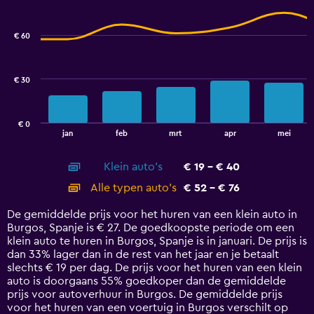
Combination
to
Chart
graphic.
chart
3.6.
with
€ 60
2
data
series.
€ 30
The
chart
has
€ 0
1
End
jan
feb
mrt
apr
mei
of
X
interactive
axis
chart
Klein auto's
€ 19 - € 40
displaying
categories.
Alle typen auto's
€ 52 - € 76
Range:
14
De gemiddelde prijs voor het huren van een klein auto in
categories.
Burgos, Spanje is € 27. De goedkoopste periode om een
The
klein auto te huren in Burgos, Spanje is in januari. De prijs is
chart
dan 33% lager dan in de rest van het jaar en je betaalt
has
slechts € 19 per dag. De prijs voor het huren van een klein
1
auto is doorgaans 55% goedkoper dan de gemiddelde
Y
prijs voor autoverhuur in Burgos. De gemiddelde prijs
axis
voor het huren van een voertuig in Burgos verschilt op