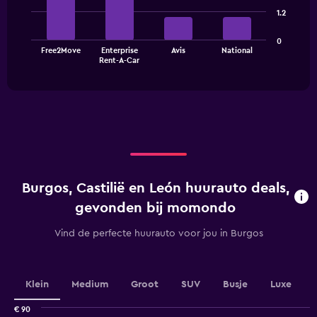
4
1.2
bars.
The
0
Free2Move
Enterprise
Avis
National
chart
End
Rent-A-Car
of
has
interactive
1
chart
X
axis
displaying
categories.
Range:
4
categories.
Burgos, Castilië en León huurauto deals,
The
chart
gevonden bij momondo
has
1
Vind de perfecte huurauto voor jou in Burgos
Y
axis
displaying
values.
Klein
Medium
Groot
SUV
Busje
Luxe
Range:
0
€ 90