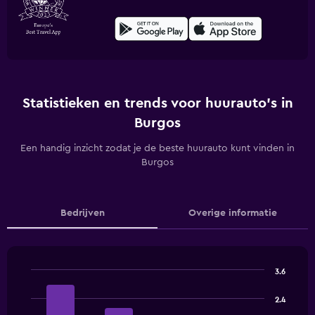
Statistieken en trends voor huurauto's in
Burgos
Een handig inzicht zodat je de beste huurauto kunt vinden in
Burgos
Bedrijven
Overige informatie
3.6
Bar
Chart
graphic.
chart
2.4
with