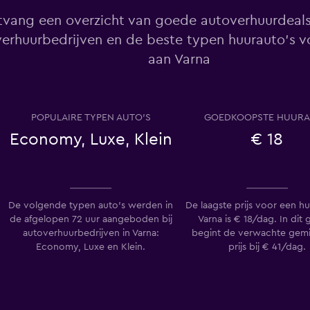
Bekijk prijzen
vang een overzicht van goede autoverhuurdeals
erhuurbedrijven en de beste typen huurauto's v
aan Varna
Bekijk prijzen
POPULAIRE TYPEN AUTO'S
GOEDKOOPSTE HUUR
Economy, Luxe, Klein
€ 18
Bekijk prijzen
De volgende typen auto's werden in
De laagste prijs voor een hu
de afgelopen 72 uur aangeboden bij
Varna is € 18/dag. In dit
autoverhuurbedrijven in Varna:
begint de verwachte gem
Economy, Luxe en Klein.
prijs bij € 41/dag.