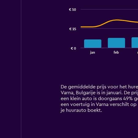
graphic.
chart
with
€ 50
2
data
series.
€ 25
The
chart
has
€ 0
1
End
jan
feb
of
X
interactive
axis
chart
displaying
categories.
Range:
14
De gemiddelde prijs voor het huren
categories.
Varna, Bulgarije is in januari. De p
The
een klein auto is doorgaans 49% g
chart
een voertuig in Varna verschilt op
has
je huurauto boekt.
1
Y
axis
displaying