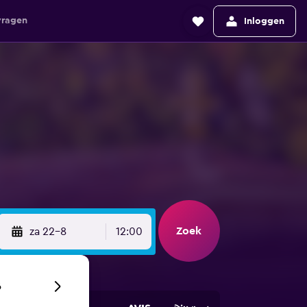
vragen
Inloggen
Zoek
za 22-8
12:00
6