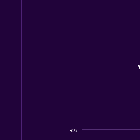
€ 75
Combination
Chart