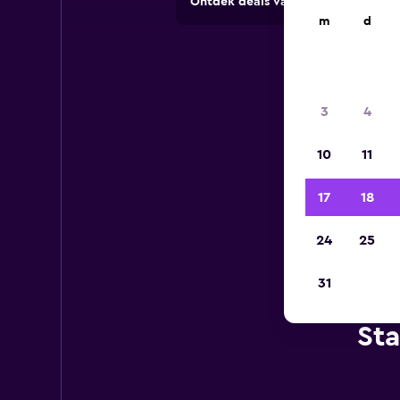
Ontdek deals van verhuurbedrijve
m
d
3
4
10
11
17
18
24
25
31
Sta