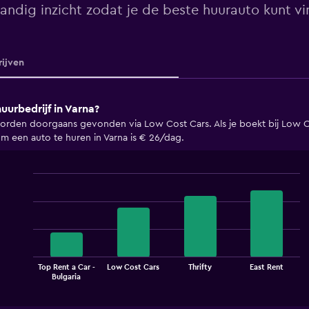
andig inzicht zodat je de beste huurauto kunt vi
ijven
urbedrijf in Varna?
rden doorgaans gevonden via Low Cost Cars. Als je boekt bij Low Cos
m een auto te huren in Varna is € 26/dag.
Bar
Chart
graphic.
chart
with
4
bars.
The
Top Rent a Car -
Low Cost Cars
Thrifty
East Rent
chart
End
Bulgaria
of
has
interactive
1
chart