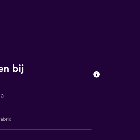
n bij
na
abrio