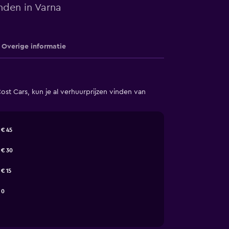
nden in Varna
Overige informatie
t Cars, kun je al verhuurprijzen vinden van
€ 45
€ 30
€ 15
0