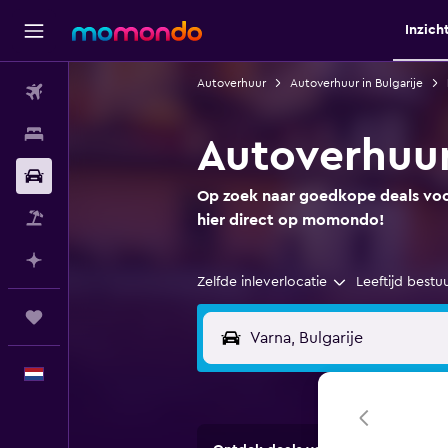
Inzich
Autoverhuur
Autoverhuur in Bulgarije
Vluchten
Verblijven
Autoverhuur
Autoverhuur
Op zoek naar goedkope deals voor
Pakketreizen
hier direct op momondo!
Plan met AI
Zelfde inleverlocatie
Leeftijd bestu
Trips
Nederlands