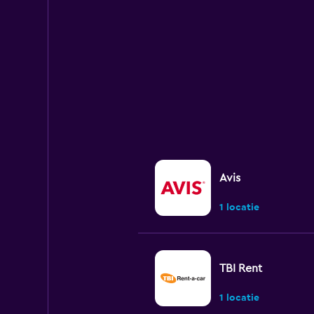
values.
Range:
0
to
75.
Avis
1 locatie
TBI Rent
1 locatie