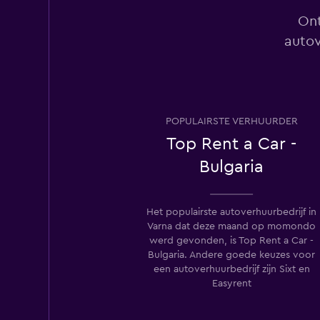
Drive Rent a Car
Bulgaria
Ont
autov
1 locatie
Low Cost Cars
POPULAIRSTE VERHUURDER
3 locaties
Top Rent a Car -
Bulgaria
BOJONE
Het populairste autoverhuurbedrijf in
1 locatie
Varna dat deze maand op momondo
werd gevonden, is Top Rent a Car -
Bulgaria. Andere goede keuzes voor
een autoverhuurbedrijf zijn Sixt en
Easyrent