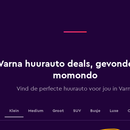
X
axis
displaying
categories.
Range:
4
categories.
The
chart
has
1
Varna huurauto deals, gevonde
Y
axis
displaying
momondo
values.
Range:
Vind de perfecte huurauto voor jou in Var
0
to
45.
Klein
Medium
Groot
SUV
Busje
Luxe
C