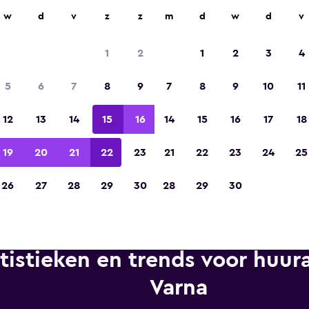
n op meer dan 70.000 locaties met momondo.
w
d
v
z
z
m
d
w
d
v
1
2
1
2
3
4
Gekozen tot de winnaar van Europa's beste re
5
6
7
8
9
7
8
9
10
11
app 2023
12
13
14
15
16
14
15
16
17
18
19
20
21
22
23
21
22
23
24
25
26
27
28
29
30
28
29
30
tistieken en trends voor huura
Varna