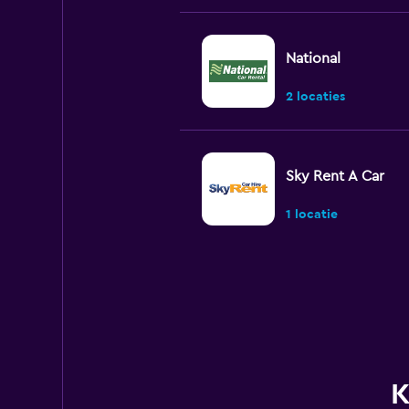
National
2 locaties
Sky Rent A Car
1 locatie
Dives Rent a Car
2 locaties
K