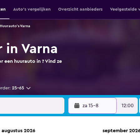
ten
Auto's vergelijken
Overzicht aanbieders
Veelgestelde 
Huurauto's Varna
 in Varna
 een huurauto in ? Vind ze
urder:
25-65
za 15-8
12:00
augustus 2026
september 202