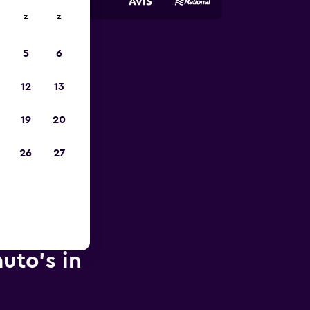
z
z
5
6
is-
12
13
19
20
26
27
uto's in