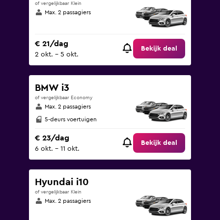
of vergelijkbaar Klein
Max. 2 passagiers
€ 21/dag
Bekijk deal
2 okt. - 5 okt.
BMW i3
of vergelijkbaar Economy
Max. 2 passagiers
5-deurs voertuigen
€ 23/dag
Bekijk deal
6 okt. - 11 okt.
Hyundai i10
of vergelijkbaar Klein
Max. 2 passagiers