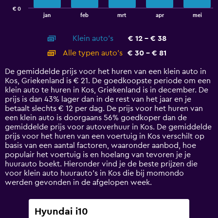
has
€ 0
1
End
jan
feb
mrt
apr
mei
of
X
interactive
axis
chart
Klein auto's
€ 12 - € 38
displaying
categories.
Alle typen auto's
€ 30 - € 81
Range:
14
De gemiddelde prijs voor het huren van een klein auto in
categories.
Kos, Griekenland is € 21. De goedkoopste periode om een
The
klein auto te huren in Kos, Griekenland is in december. De
chart
prijs is dan 43% lager dan in de rest van het jaar en je
has
betaalt slechts € 12 per dag. De prijs voor het huren van
1
een klein auto is doorgaans 56% goedkoper dan de
Y
gemiddelde prijs voor autoverhuur in Kos. De gemiddelde
axis
prijs voor het huren van een voertuig in Kos verschilt op
displaying
basis van een aantal factoren, waaronder aanbod, hoe
values.
populair het voertuig is en hoelang van tevoren je je
Range:
huurauto boekt. Hieronder vind je de beste prijzen die
0
voor klein auto huurauto's in Kos die bij momondo
to
werden gevonden in de afgelopen week.
90.
Hyundai i10