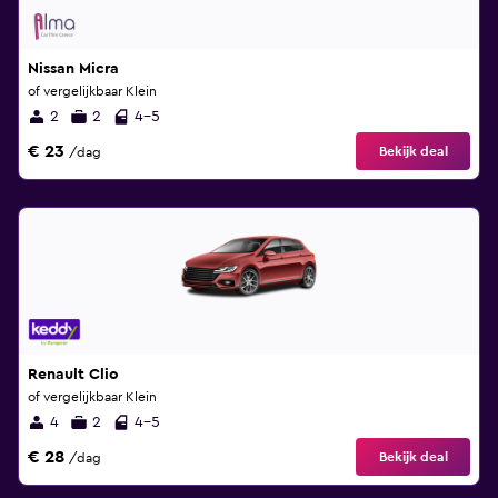
Nissan Micra
of vergelijkbaar Klein
2
2
4-5
€ 23
Bekijk deal
/dag
Renault Clio
of vergelijkbaar Klein
4
2
4-5
€ 28
Bekijk deal
/dag