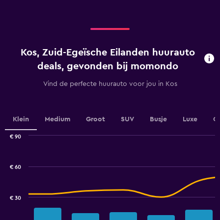
displaying
values.
categories.
Range:
Range:
0
4
to
categories.
30.
Kos, Zuid-Egeïsche Eilanden huurauto
The
chart
deals, gevonden bij momondo
has
1
Vind de perfecte huurauto voor jou in Kos
Y
axis
displaying
values.
Klein
Medium
Groot
SUV
Busje
Luxe
C
Range:
0
€ 90
Combination
to
Chart
graphic.
chart
3.6.
with
€ 60
2
data
series.
€ 30
The
chart