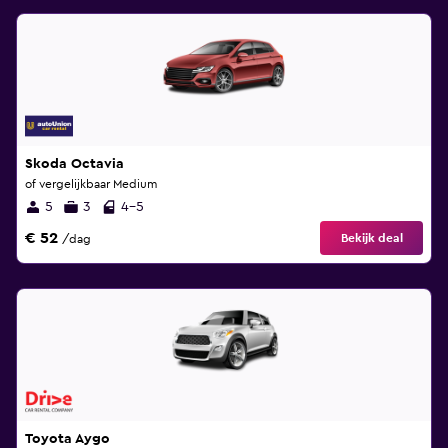
Skoda Octavia
of vergelijkbaar Medium
5
3
4-5
€ 52
Bekijk deal
/dag
Toyota Aygo