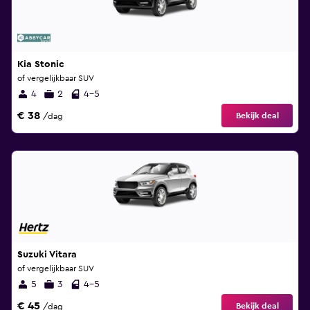
Kia Stonic
of vergelijkbaar SUV
4
2
4-5
€ 38
Bekijk deal
/dag
Suzuki Vitara
of vergelijkbaar SUV
5
3
4-5
€ 45
Bekijk deal
/dag