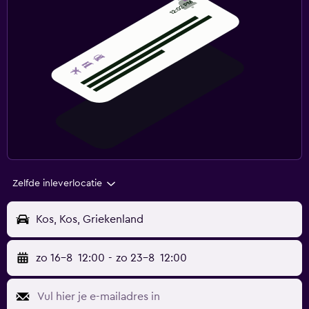
Zelfde inleverlocatie
Kos, Kos, Griekenland
zo 16-8
12:00
-
zo 23-8
12:00