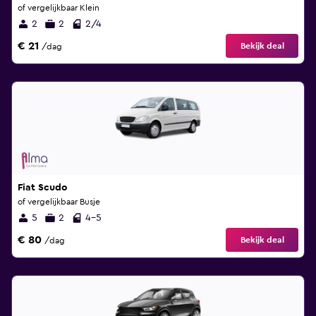
of vergelijkbaar Klein
2
2
2/4
€ 21
Bekijk deal
/dag
Fiat Scudo
of vergelijkbaar Busje
5
2
4-5
€ 80
Bekijk deal
/dag