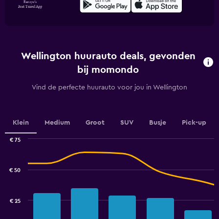
Wellington huurauto deals, gevonden
bij momondo
Vind de perfecte huurauto voor jou in Wellington
Klein
Medium
Groot
SUV
Busje
Pick-up
€ 75
Combination
Chart
graphic.
chart
with
€ 50
2
data
series.
€ 25
The
chart