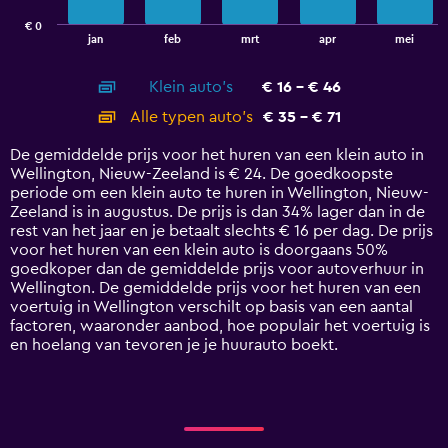
has
€ 0
1
End
jan
feb
mrt
apr
mei
of
X
interactive
axis
chart
Klein auto's
€ 16 - € 46
displaying
categories.
Alle typen auto's
€ 35 - € 71
Range:
14
De gemiddelde prijs voor het huren van een klein auto in
categories.
Wellington, Nieuw-Zeeland is € 24. De goedkoopste
The
periode om een klein auto te huren in Wellington, Nieuw-
chart
Zeeland is in augustus. De prijs is dan 34% lager dan in de
has
rest van het jaar en je betaalt slechts € 16 per dag. De prijs
1
voor het huren van een klein auto is doorgaans 50%
Y
goedkoper dan de gemiddelde prijs voor autoverhuur in
axis
Wellington. De gemiddelde prijs voor het huren van een
displaying
voertuig in Wellington verschilt op basis van een aantal
values.
factoren, waaronder aanbod, hoe populair het voertuig is
Range:
en hoelang van tevoren je je huurauto boekt.
0
to
75.