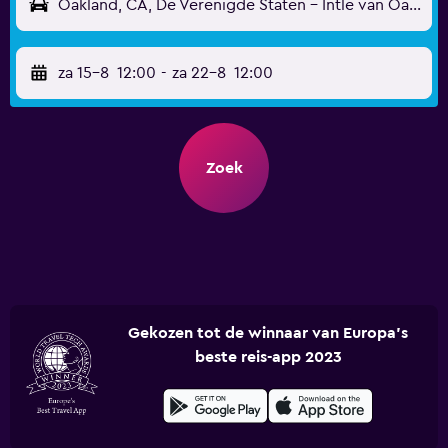
Oakland, CA, De Verenigde Staten - Intle van Oakland (OAK)
za 15-8
12:00
-
za 22-8
12:00
Zoek
Gekozen tot de winnaar van Europa's
beste reis-app 2023