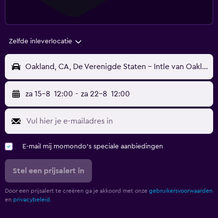
Zelfde inleverlocatie
Oakland, CA, De Verenigde Staten - Intle van Oakland (OAK)
za 15-8
12:00
-
za 22-8
12:00
E-mail mij momondo's speciale aanbiedingen
Stel een prijsalert in
Door een prijsalert te creëren ga je akkoord met onze
gebruikersvoorwaarden
en
privacybeleid.