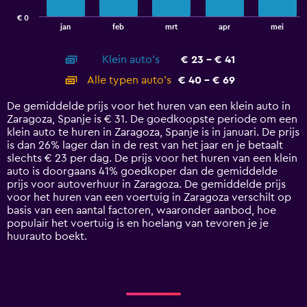
has
€ 0
1
End
jan
feb
mrt
apr
mei
of
X
interactive
axis
chart
Klein auto's
€ 23 - € 41
displaying
categories.
Alle typen auto's
€ 40 - € 69
Range:
14
De gemiddelde prijs voor het huren van een klein auto in
categories.
Zaragoza, Spanje is € 31. De goedkoopste periode om een
The
klein auto te huren in Zaragoza, Spanje is in januari. De prijs
chart
is dan 26% lager dan in de rest van het jaar en je betaalt
has
slechts € 23 per dag. De prijs voor het huren van een klein
1
auto is doorgaans 41% goedkoper dan de gemiddelde
Y
prijs voor autoverhuur in Zaragoza. De gemiddelde prijs
axis
voor het huren van een voertuig in Zaragoza verschilt op
displaying
basis van een aantal factoren, waaronder aanbod, hoe
values.
populair het voertuig is en hoelang van tevoren je je
Range:
huurauto boekt.
0
to
75.