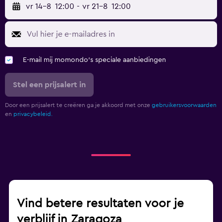
vr 14-8
12:00
-
vr 21-8
12:00
E-mail mij momondo's speciale aanbiedingen
Stel een prijsalert in
Door een prijsalert te creëren ga je akkoord met onze
gebruikersvoorwaarden
en
privacybeleid.
Vind betere resultaten voor je
verblijf in Zaragoza