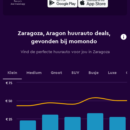
Zaragoza, Aragon huurauto deals,
gevonden bij momondo
Vind de perfecte huurauto voor jou in Zaragoza
Klein
Medium
Groot
SUV
Busje
Luxe
C
€ 75
Combination
Chart
graphic.
chart
with
€ 50
2
data
series.
€ 25
The
chart