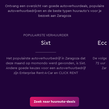
Ontvang een overzicht van goede autoverhuurdeals, populaire
autoverhuurbedrijven en de beste typen huurauto's voor je
bezoek aan Zaragoza
POPULAIRSTE VERHUURDER
Sixt
Eco
Het populairste autoverhuurbedrijf in Zaragoza dat
De volgen
deze maand op momondo werd gevonden, is Sixt.
72 uur a
Andere goede keuzes voor een autoverhuurbedrijf
Zara
zijn Enterprise Rent-A-Car en CLICK RENT
Zoek naar huurauto-deals