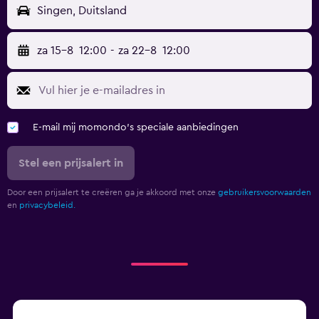
Singen, Duitsland
za 15-8
12:00
-
za 22-8
12:00
E-mail mij momondo's speciale aanbiedingen
Stel een prijsalert in
Door een prijsalert te creëren ga je akkoord met onze
gebruikersvoorwaarden
en
privacybeleid.