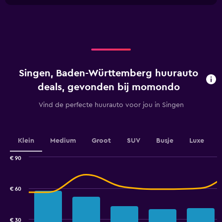
Y
chart
X
axis
axis
displaying
displaying
values.
categories.
Range:
Range:
0
4
to
categories.
36.
Singen, Baden-Württemberg huurauto
The
chart
deals, gevonden bij momondo
has
1
Vind de perfecte huurauto voor jou in Singen
Y
axis
displaying
values.
Klein
Medium
Groot
SUV
Busje
Luxe
Range:
0
€ 90
Combination
to
Chart
graphic.
chart
2.4.
with
€ 60
2
data
series.
€ 30