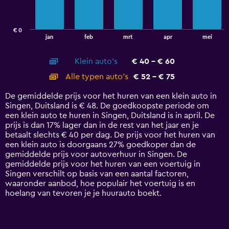
The
chart
has
€ 0
1
End
jan
feb
mrt
apr
mei
of
X
interactive
axis
chart
Klein auto's
€ 40 - € 60
displaying
categories.
Alle typen auto's
€ 52 - € 75
Range:
14
De gemiddelde prijs voor het huren van een klein auto in
categories.
Singen, Duitsland is € 48. De goedkoopste periode om
The
een klein auto te huren in Singen, Duitsland is in april. De
chart
prijs is dan 17% lager dan in de rest van het jaar en je
has
betaalt slechts € 40 per dag. De prijs voor het huren van
1
een klein auto is doorgaans 27% goedkoper dan de
Y
gemiddelde prijs voor autoverhuur in Singen. De
axis
gemiddelde prijs voor het huren van een voertuig in
displaying
Singen verschilt op basis van een aantal factoren,
values.
waaronder aanbod, hoe populair het voertuig is en
Range:
hoelang van tevoren je je huurauto boekt.
0
to
90.