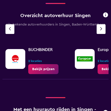
Overzicht autoverhuur Singen
Alle bekende autoverhuurders in Singen, Baden-Württemberg
BUCHBINDER
Europc
2 locaties
2 locaties
Bekijk prijzen
Bekij
Met een huurauto rijden in Singen -