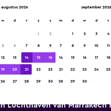
augustus 2026
september 202
w
d
v
z
z
m
d
w
d
v
Gekozen tot de winnaar van Europa's beste re
app 2023
1
2
1
2
3
4
5
6
7
8
9
7
8
9
10
11
12
13
14
15
16
14
15
16
17
18
19
20
21
22
23
21
22
23
24
25
26
27
28
29
30
28
29
30
EEN MOTION autoverhuur in d
an Luchthaven van Marrakech