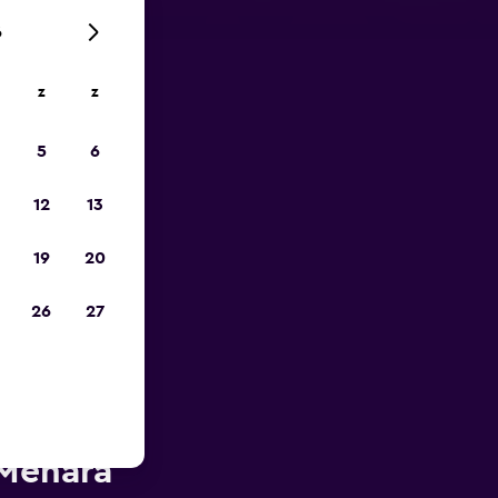
6
z
z
is-
5
6
12
13
19
20
26
27
e buurt
 Menara