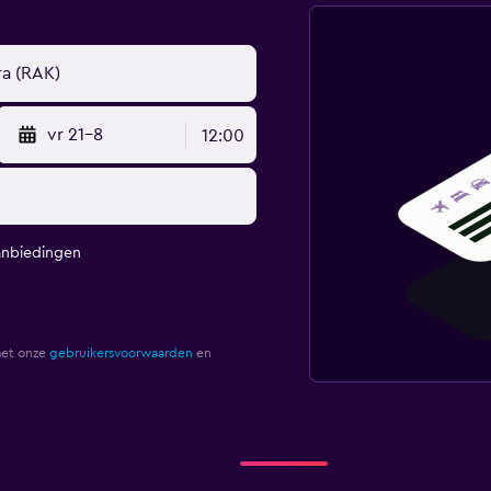
vr 21-8
12:00
anbiedingen
met onze
gebruikersvoorwaarden
en