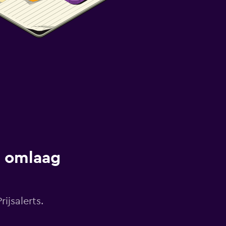
s omlaag
ijsalerts.