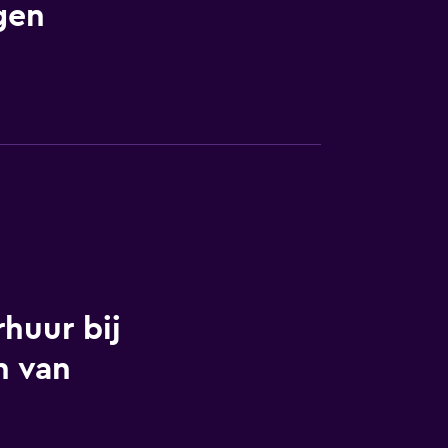
gen
huur bij
n van