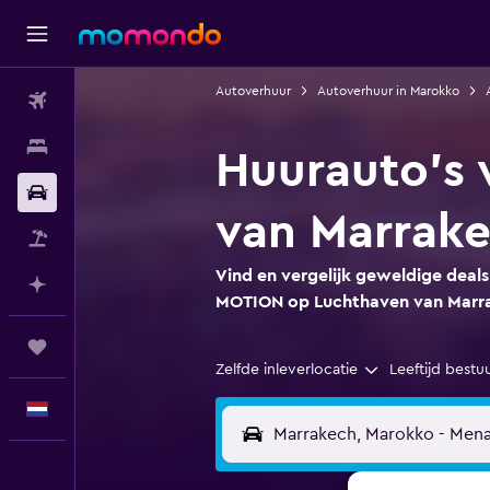
Autoverhuur
Autoverhuur in Marokko
Vluchten
Verblijven
Huurauto's
Autoverhuur
van Marrak
Pakketreizen
Vind en vergelijk geweldige deal
Plan met AI
MOTION op Luchthaven van Marr
Trips
Zelfde inleverlocatie
Leeftijd bestu
Nederlands