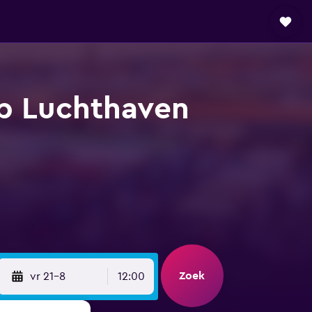
p Luchthaven
Zoek
vr 21-8
12:00