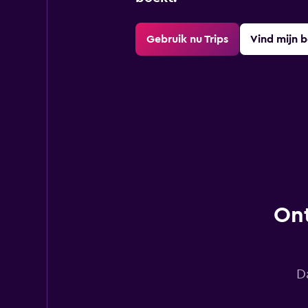
Gebruik nu Trips
Vind mijn 
Ont
D