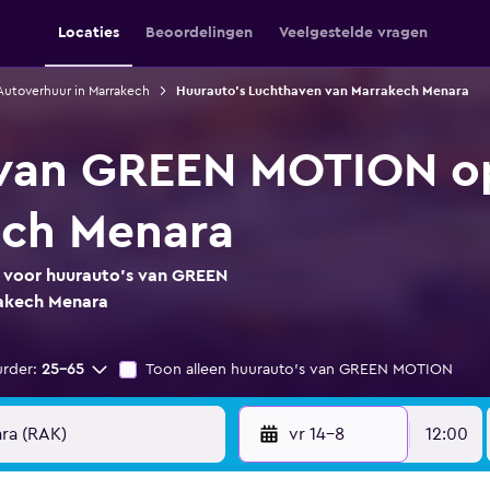
Locaties
Beoordelingen
Veelgestelde vragen
Autoverhuur in Marrakech
Huurauto's Luchthaven van Marrakech Menara
 van GREEN MOTION o
ech Menara
s voor huurauto's van GREEN
akech Menara
urder:
25-65
Toon alleen huurauto's van GREEN MOTION
vr 14-8
12:00