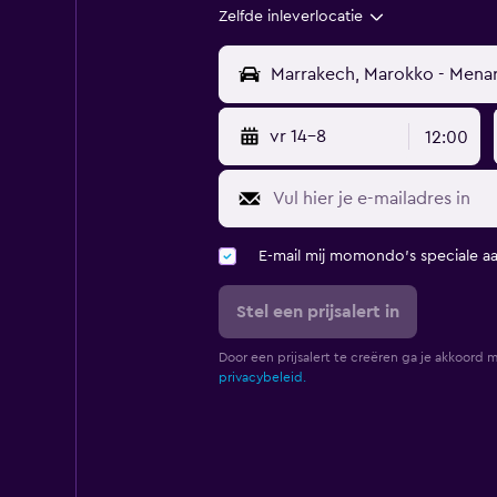
Zelfde inleverlocatie
vr 14-8
12:00
E-mail mij momondo's speciale a
Stel een prijsalert in
Door een prijsalert te creëren ga je akkoord 
privacybeleid.