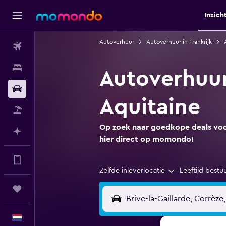
Inzich
Autoverhuur
Autoverhuur in Frankrijk
Vluchten
Verblijven
Autoverhuur 
Autoverhuur
Aquitaine
Pakketreizen
Op zoek naar goedkope deals voor
Plan met AI
hier direct op momondo!
Doe meer met de app
Zelfde inleverlocatie
Leeftijd bestu
Trips
Nederlands