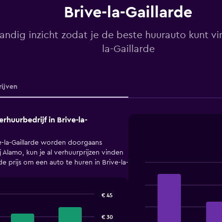
Brive-la-Gaillarde
andig inzicht zodat je de beste huurauto kunt vi
la-Gaillarde
ijven
huurbedrijf in Brive-la-
e-la-Gaillarde worden doorgaans
 Alamo, kun je al verhuurprijzen vinden
 prijs om een auto te huren in Brive-la-
Bar
Chart
graphic.
chart
with
€ 45
4
bars.
€ 30