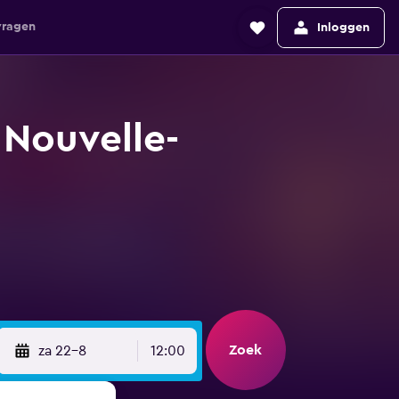
vragen
Inloggen
 Nouvelle-
Zoek
za 22-8
12:00