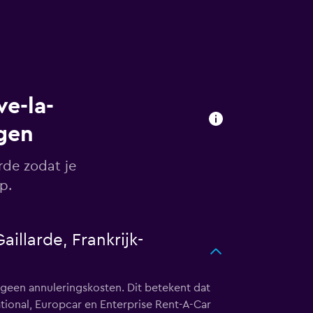
ve-la-
agen
rde zodat je
p.
illarde, Frankrijk-
een annuleringskosten. Dit betekent dat
tional, Europcar en Enterprise Rent-A-Car