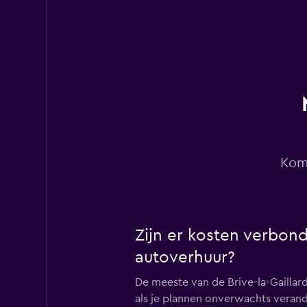
Thrifty
2 locaties
Hertz
2 locaties
Kom 
Alamo
Zijn er kosten verbond
1 locatie
autoverhuur?
De meeste van de Brive-la-Gailla
Budget
als je plannen onverwachts verande