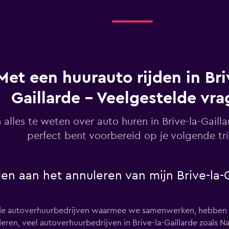
Bekijk prijzen
Met een huurauto rijden in Bri
Gaillarde - Veelgestelde vr
Bekijk prijzen
alles te weten over auto huren in Brive-la-Gailla
perfect bent voorbereid op je volgende tri
Bekijk prijzen
en aan het annuleren van mijn Brive-la-Ga
rde autoverhuurbedrijven waarmee we samenwerken, hebben g
ren, veel autoverhuurbedrijven in Brive-la-Gaillarde zoals Na
Bekijk prijzen