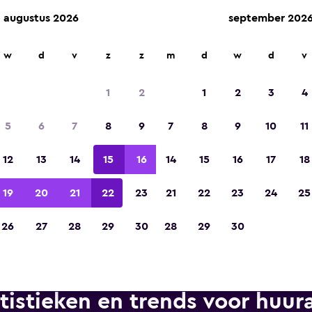
augustus 2026
september 202
n op meer dan 70.000 locaties met momondo.
w
d
v
z
z
m
d
w
d
v
1
2
1
2
3
4
Gekozen tot de winnaar van Europa's beste re
5
6
7
8
9
7
8
9
10
11
app 2023
12
13
14
15
16
14
15
16
17
18
19
20
21
22
23
21
22
23
24
25
26
27
28
29
30
28
29
30
tistieken en trends voor huura