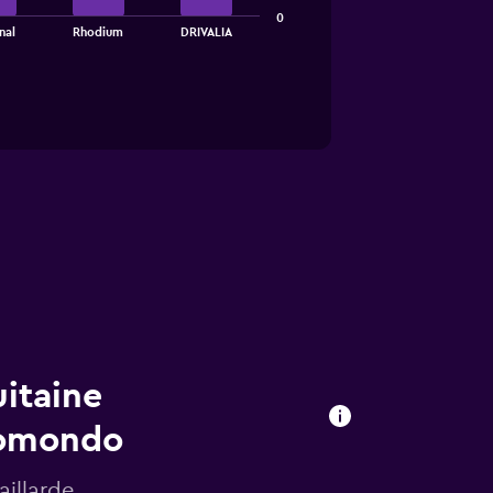
0
nal
Rhodium
DRIVALIA
uitaine
momondo
aillarde