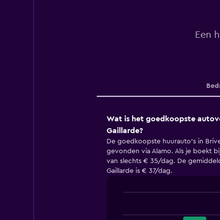
Een h
Bedr
Wat is het goedkoopste autover
Gaillarde?
De goedkoopste huurauto's in Briv
gevonden via Alamo. Als je boekt bij
van slechts € 35/dag. De gemiddelde
Gaillarde is € 37/dag.
Bar
Chart
graphic.
chart
with