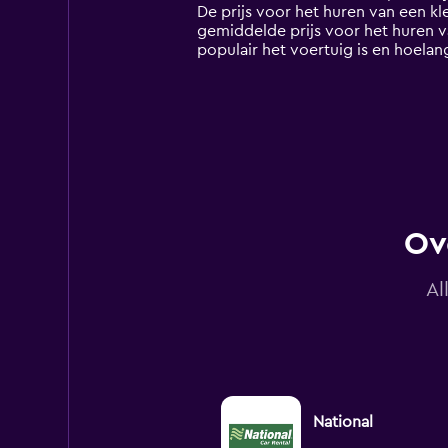
The
De prijs voor het huren van een k
chart
gemiddelde prijs voor het huren va
has
populair het voertuig is en hoelan
1
Y
axis
displaying
values.
Range:
0
to
150.
Ov
Al
National