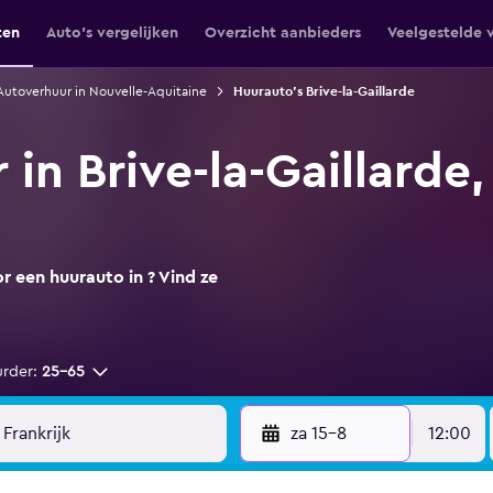
ten
Auto's vergelijken
Overzicht aanbieders
Veelgestelde 
Autoverhuur in Nouvelle-Aquitaine
Huurauto's Brive-la-Gaillarde
in Brive-la-Gaillarde,
 een huurauto in ? Vind ze
urder:
25-65
za 15-8
12:00