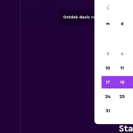
Ontdek deals van verhuurbedrijve
m
d
3
4
10
11
17
18
24
25
31
Sta