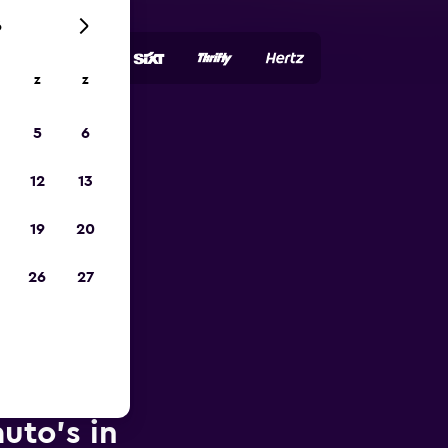
6
z
z
5
6
is-
12
13
19
20
26
27
uto's in