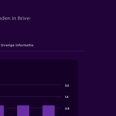
nden in Brive-
Overige informatie
2.4
1.6
0.8