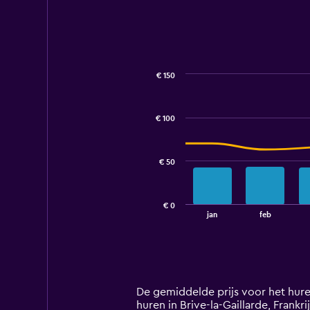
to
45.
€ 150
Combination
Chart
graphic.
chart
with
€ 100
2
data
series.
€ 50
The
chart
has
€ 0
1
End
jan
feb
of
X
interactive
axis
chart
displaying
categories.
Range:
14
De gemiddelde prijs voor het huren
categories.
huren in Brive-la-Gaillarde, Frankri