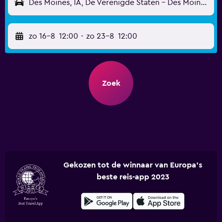
Des Moines, IA, De Verenigde Staten - Des Moines (DSM)
zo 16-8
12:00
-
zo 23-8
12:00
Zoek
Gekozen tot de winnaar van Europa's
beste reis-app 2023