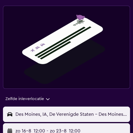
Zelfde inleverlocatie
Des Moines, IA, De Verenigde Staten - Des Moines (DSM)
zo 16-8
12:00
-
zo 23-8
12:00