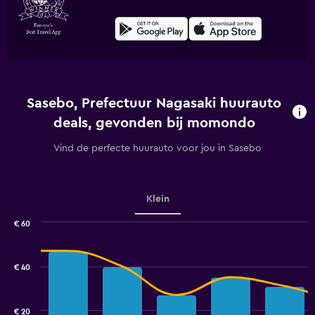
Sasebo, Prefectuur Nagasaki huurauto
deals, gevonden bij momondo
Vind de perfecte huurauto voor jou in Sasebo
Klein
€ 60
Combination
Chart
graphic.
chart
with
€ 40
2
data
series.
€ 20