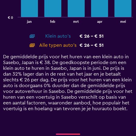
The
chart
has
€ 0
1
End
jan
feb
mrt
apr
mei
of
X
interactive
axis
chart
Klein auto's
€ 26 - € 51
displaying
categories.
Alle typen auto's
€ 26 - € 51
Range:
14
De gemiddelde prijs voor het huren van een klein auto in
categories.
Sasebo, Japan is € 38. De goedkoopste periode om een
The
klein auto te huren in Sasebo, Japan is in juni. De prijs is
chart
dan 32% lager dan in de rest van het jaar en je betaalt
has
slechts € 26 per dag. De prijs voor het huren van een klein
1
auto is doorgaans 0% duurder dan de gemiddelde prijs
Y
voor autoverhuur in Sasebo. De gemiddelde prijs voor het
axis
huren van een voertuig in Sasebo verschilt op basis van
displaying
een aantal factoren, waaronder aanbod, hoe populair het
values.
voertuig is en hoelang van tevoren je je huurauto boekt.
Range:
0
to
60.