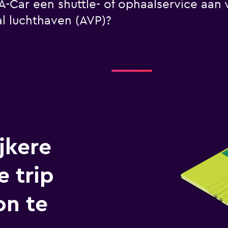
A-Car een shuttle- of ophaalservice aan
al luchthaven (AVP)?
jkere
e trip
on te