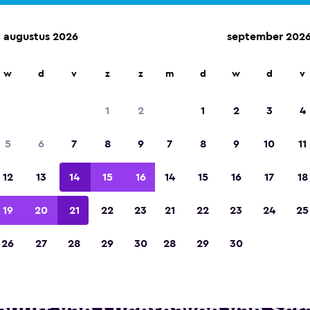
augustus 2026
september 202
w
d
v
z
z
m
d
w
d
v
Gekozen tot de winnaar van Europa's beste re
app 2023
1
2
1
2
3
4
5
6
7
8
9
7
8
9
10
11
12
13
14
15
16
14
15
16
17
18
19
20
21
22
23
21
22
23
24
25
26
27
28
29
30
28
29
30
terprise Rent-A-Car autoverhu