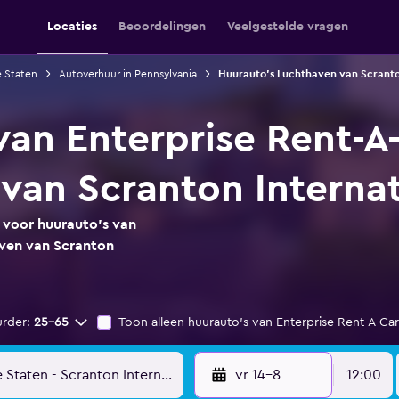
Locaties
Beoordelingen
Veelgestelde vragen
e Staten
Autoverhuur in Pennsylvania
Huurauto's Luchthaven van Scranto
van Enterprise Rent-A
van Scranton Internat
s voor huurauto's van
aven van Scranton
urder:
25-65
Toon alleen huurauto's van Enterprise Rent-A-Car
vr 14-8
12:00