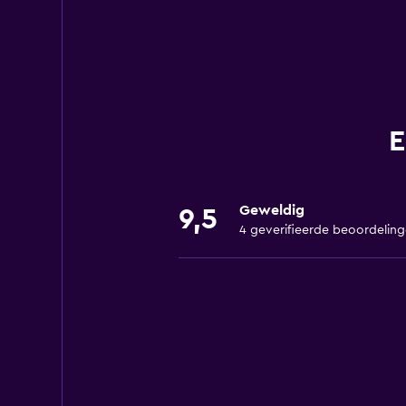
E
Geweldig
9,5
4 geverifieerde beoordelin