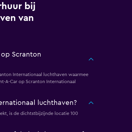
huur bij
aven van
r op Scranton
ranton Internationaal luchthaven waarmee
ent-A-Car op Scranton Internationaal
ernationaal luchthaven?
t, is de dichtstbijzijnde locatie 100