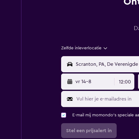
Ont
D
Zelfde inleverlocatie
vr 14-8
12:00
E-mail mij momondo's speciale a
Stel een prijsalert in