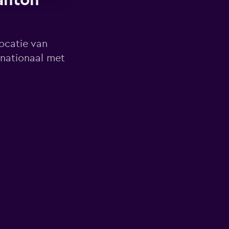
anton
locatie van
rnationaal met