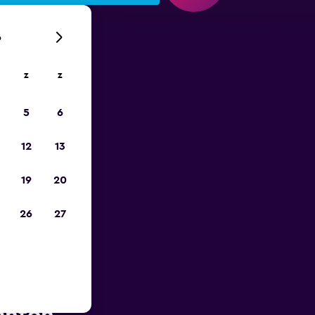
6
z
z
is-
5
6
12
13
19
20
26
27
ur in de