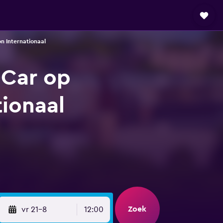
n Internationaal
-Car op
ionaal
Zoek
vr 21-8
12:00