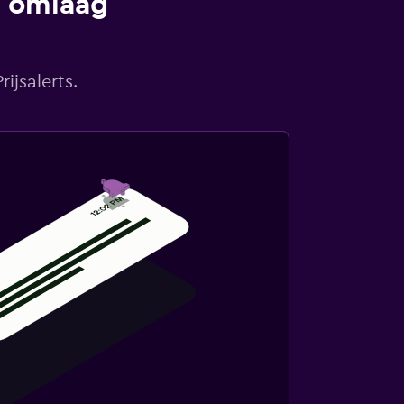
s omlaag
ijsalerts.