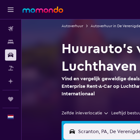
Autoverhuur
Autoverhuur in De Verenigd
Vluchten
Verblijven
Huurauto's 
Autoverhuur
Luchthaven 
Pakketreizen
Vind en vergelijk geweldige deal
Plan met AI
Enterprise Rent-A-Car op Luchth
Internationaal
Trips
Zelfde inleverlocatie
Leeftijd bestu
Nederlands