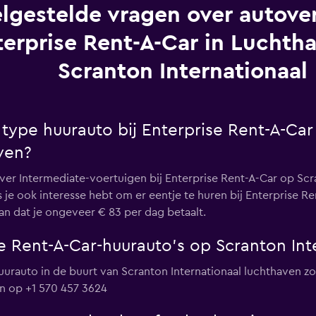
lgestelde vragen over autover
terprise Rent-A-Car in Luchth
Scranton Internationaal
 type huurauto bij Enterprise Rent-A-Ca
ven?
ver Intermediate-voertuigen bij Enterprise Rent-A-Car op Sc
ls je ook interesse hebt om er eentje te huren bij Enterprise R
an dat je ongeveer € 83 per dag betaalt.
e Rent-A-Car-huurauto's op Scranton Int
uurauto in de buurt van Scranton Internationaal luchthaven zoek
len op +1 570 457 3624