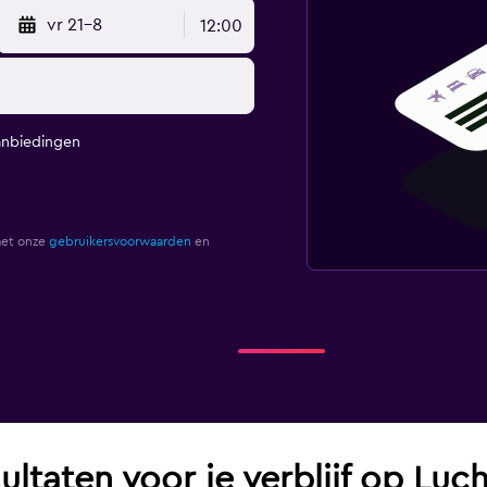
vr 21-8
12:00
anbiedingen
met onze
gebruikersvoorwaarden
en
ultaten voor je verblijf op Luc