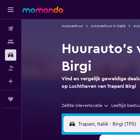
Autoverhuur
Autoverhuur in Italië
Auto
Vluchten
Verblijven
Huurauto's 
Autoverhuur
Birgi
Pakketreizen
Vind en vergelijk geweldige deals
Plan met AI
op Luchthaven van Trapani Birgi
Trips
Zelfde inleverlocatie
Leeftijd bestu