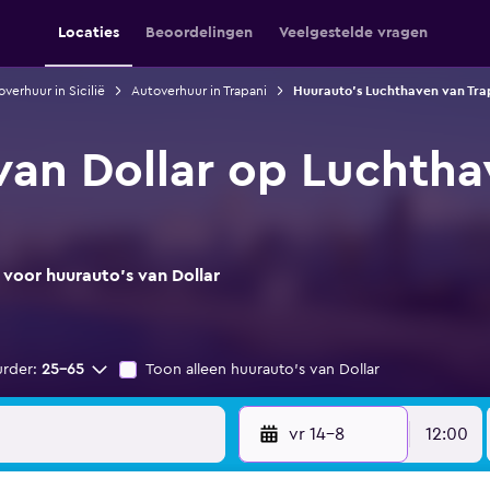
Locaties
Beoordelingen
Veelgestelde vragen
verhuur in Sicilië
Autoverhuur in Trapani
Huurauto's Luchthaven van Trap
van Dollar op Luchtha
 voor huurauto's van Dollar
urder:
25-65
Toon alleen huurauto's van Dollar
vr 14-8
12:00