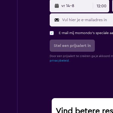
vr 14-8
12:00
E-mail mij momondo's speciale a
Stel een prijsalert in
Door een prijsalert te creëren ga je akkoord 
privacybeleid.
Vind betere res