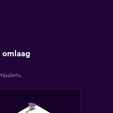
s omlaag
ijsalerts.