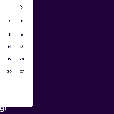
6
z
z
is-
5
6
12
13
19
20
26
27
t van
gi