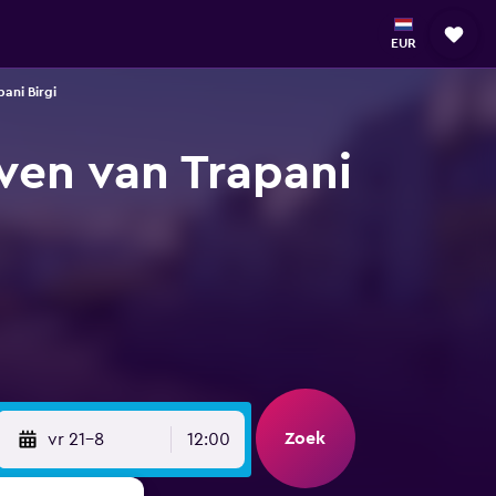
EUR
ani Birgi
ven van Trapani
Zoek
vr 21-8
12:00