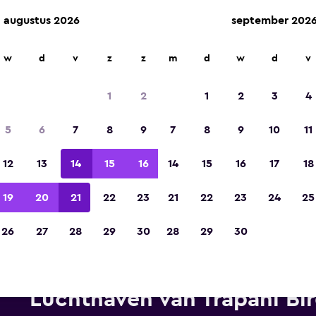
augustus 2026
september 202
w
d
v
z
z
m
d
w
d
v
Gekozen tot de winnaar van Europa's beste re
app 2023
1
2
1
2
3
4
5
6
7
8
9
7
8
9
10
11
12
13
14
15
16
14
15
16
17
18
19
20
21
22
23
21
22
23
24
25
26
27
28
29
30
28
29
30
Dollar autoverhuur in de buur
Luchthaven van Trapani Bir