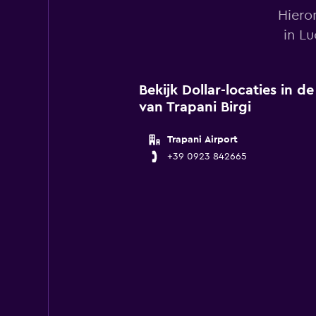
Hiero
in L
Bekijk Dollar-locaties in 
van Trapani Birgi
Trapani Airport
+39 0923 842665