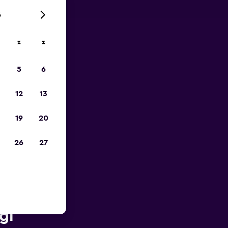
6
z
z
is-
5
6
12
13
19
20
26
27
 van
gi