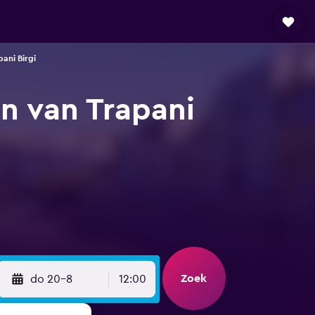
ani Birgi
n van Trapani
Zoek
do 20-8
12:00