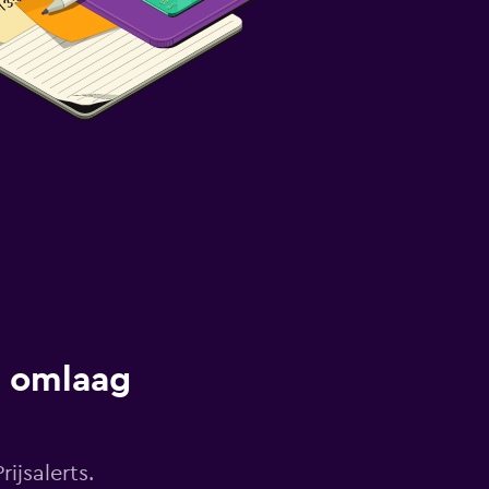
s omlaag
ijsalerts.