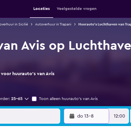
Locaties
Veelgestelde vragen
verhuur in Sicilië
Autoverhuur in Trapani
Huurauto's Luchthaven van Trap
van Avis op Luchthave
 voor huurauto's van Avis
urder:
25-65
Toon alleen huurauto's van Avis
do 13-8
12:00