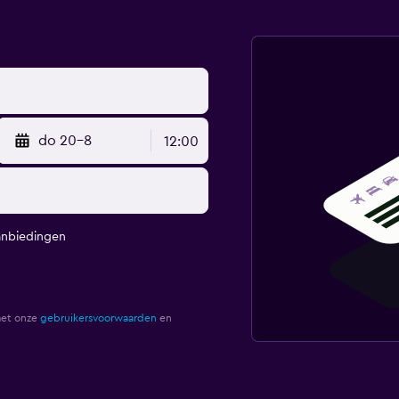
do 20-8
12:00
anbiedingen
met onze
gebruikersvoorwaarden
en