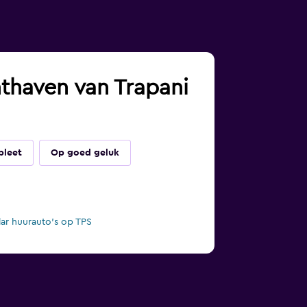
hthaven van Trapani
pleet
Op goed geluk
lar huurauto's op TPS