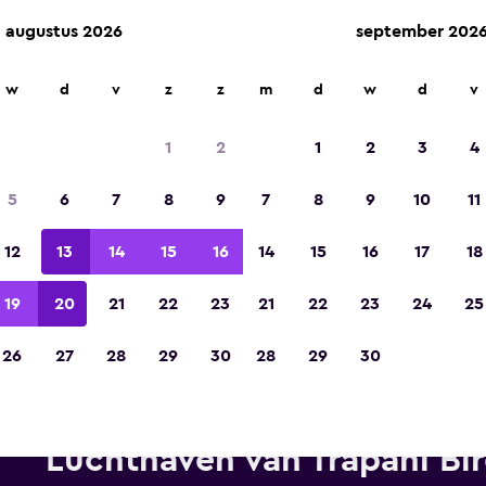
augustus 2026
september 202
w
d
v
z
z
m
d
w
d
v
Gekozen tot de winnaar van Europa's beste re
app 2023
1
2
1
2
3
4
5
6
7
8
9
7
8
9
10
11
12
13
14
15
16
14
15
16
17
18
19
20
21
22
23
21
22
23
24
25
26
27
28
29
30
28
29
30
Avis autoverhuur in de buurt
Luchthaven van Trapani Bir