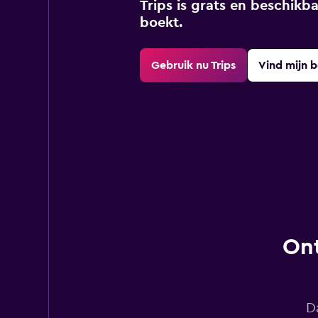
Trips is grats en beschikba
boekt.
Gebruik nu Trips
Vind mijn 
Ont
D