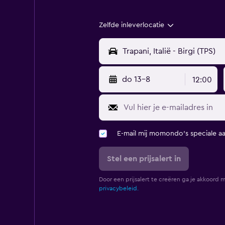
Zelfde inleverlocatie
do 13-8
12:00
E-mail mij momondo's speciale a
Stel een prijsalert in
Door een prijsalert te creëren ga je akkoord 
privacybeleid.