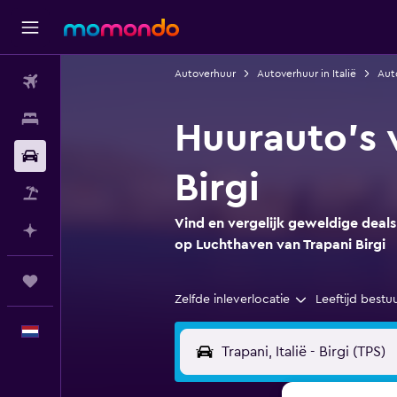
Autoverhuur
Autoverhuur in Italië
Auto
Vluchten
Verblijven
Huurauto's 
Autoverhuur
Birgi
Pakketreizen
Vind en vergelijk geweldige deals
Plan met AI
op Luchthaven van Trapani Birgi
Trips
Zelfde inleverlocatie
Leeftijd bestu
Nederlands