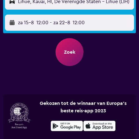
Lihue, Kauai, HI, De Verenigde Staten - Lihue (LIH)
za 15-8
12:00
-
za 22-8
12:00
Zoek
Gekozen tot de winnaar van Europa's
beste reis-app 2023