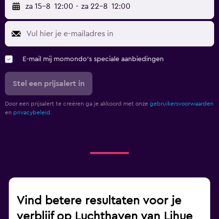
za 15-8
12:00
-
za 22-8
12:00
E-mail mij momondo's speciale aanbiedingen
Stel een prijsalert in
Door een prijsalert te creëren ga je akkoord met onze
gebruikersvoorwaarden
en
privacybeleid.
Vind betere resultaten voor je
verblijf op Luchthaven van Lihue