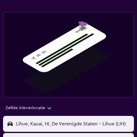
Zelfde inleverlocatie
Lihue, Kauai, HI, De Verenigde Staten - Lihue (LIH)