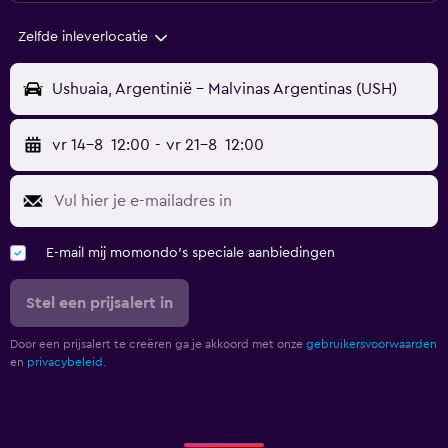
Zelfde inleverlocatie
Ushuaia, Argentinië - Malvinas Argentinas (USH)
vr 14-8
12:00
-
vr 21-8
12:00
E-mail mij momondo's speciale aanbiedingen
Stel een prijsalert in
Door een prijsalert te creëren ga je akkoord met onze
gebruikersvoorwaarden
en
privacybeleid.