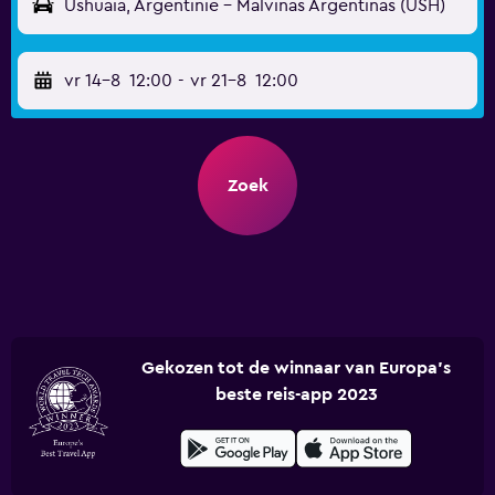
Ushuaia, Argentinië - Malvinas Argentinas (USH)
vr 14-8
12:00
-
vr 21-8
12:00
Zoek
Gekozen tot de winnaar van Europa's
beste reis-app 2023