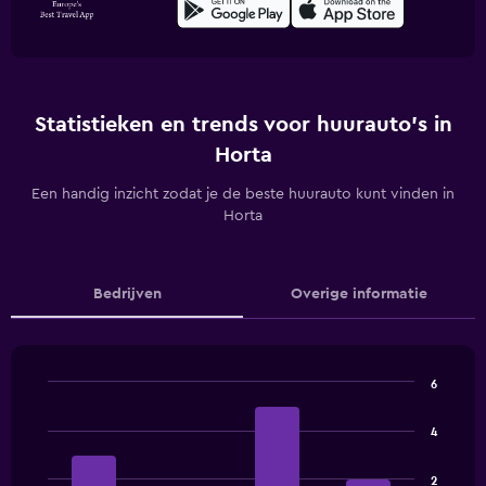
Statistieken en trends voor huurauto's in
Horta
Een handig inzicht zodat je de beste huurauto kunt vinden in
Horta
Bedrijven
Overige informatie
6
Bar
Chart
graphic.
chart
4
with
4
bars.
2