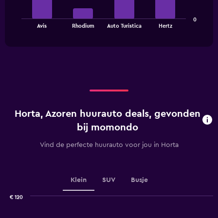
The
0
chart
End
Avis
Rhodium
Auto Turistica
Hertz
of
has
interactive
1
chart
X
axis
displaying
categories.
Range:
4
categories.
Horta, Azoren huurauto deals, gevonden
The
chart
bij momondo
has
1
Vind de perfecte huurauto voor jou in Horta
Y
axis
displaying
values.
Klein
SUV
Busje
Range:
0
€ 120
Combination
to
Chart
graphic.
chart
6.