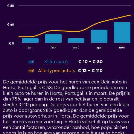
with
€ 80
2
data
series.
€ 40
The
chart
has
€ 0
1
End
jan
feb
mrt
apr
mei
of
X
interactive
axis
chart
Klein auto's
€ 10 - € 80
displaying
categories.
Alle typen auto's
€ 13 - € 110
Range:
14
De gemiddelde prijs voor het huren van een klein auto in
categories.
Horta, Portugal is € 38. De goedkoopste periode om een
The
klein auto te huren in Horta, Portugal is in maart. De prijs is
chart
dan 75% lager dan in de rest van het jaar en je betaalt
has
slechts € 10 per dag. De prijs voor het huren van een klein
1
auto is doorgaans 28% goedkoper dan de gemiddelde
Y
prijs voor autoverhuur in Horta. De gemiddelde prijs voor
axis
het huren van een voertuig in Horta verschilt op basis van
displaying
een aantal factoren, waaronder aanbod, hoe populair het
values.
voertuig is en hoelang van tevoren je je huurauto boekt.