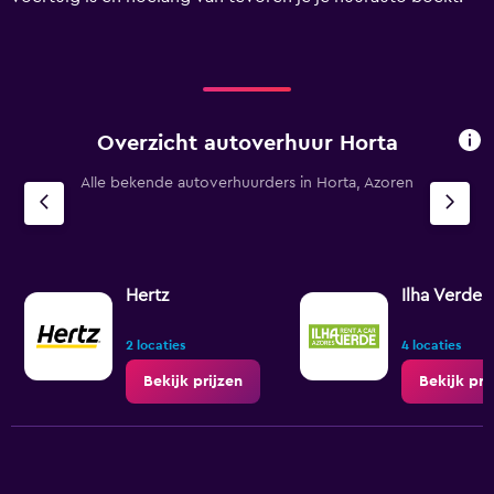
Range:
0
to
120.
Overzicht autoverhuur Horta
Alle bekende autoverhuurders in Horta, Azoren
Hertz
Ilha Verde
2 locaties
4 locaties
Bekijk prijzen
Bekijk pri