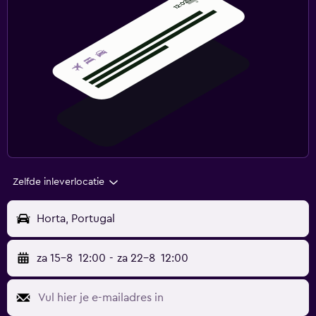
Zelfde inleverlocatie
Horta, Portugal
za 15-8
12:00
-
za 22-8
12:00