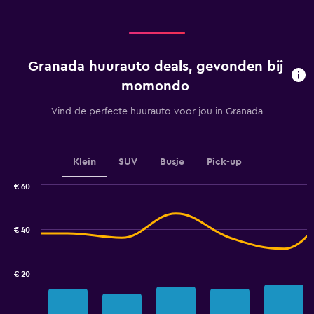
displaying
values.
categories.
Range:
Range:
0
4
to
categories.
15.
Granada huurauto deals, gevonden bij
The
chart
momondo
has
1
Vind de perfecte huurauto voor jou in Granada
Y
axis
displaying
values.
Klein
SUV
Busje
Pick-up
Range:
0
€ 60
Combination
to
Chart
graphic.
chart
2.4.
with
€ 40
2
data
series.
€ 20
The
chart
has