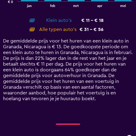
€ 0
1
End
jan
feb
mrt
apr
mei
of
X
interactive
axis
chart
Klein auto's
€ 11 - € 18
displaying
categories.
Alle typen auto's
€ 31 - € 56
Range:
14
De gemiddelde prijs voor het huren van een klein auto in
categories.
Granada, Nicaragua is € 13. De goedkoopste periode om
The
een klein auto te huren in Granada, Nicaragua is in februari.
chart
De prijs is dan 22% lager dan in de rest van het jaar en je
has
betaalt slechts € 11 per dag. De prijs voor het huren van
1
een klein auto is doorgaans 64% goedkoper dan de
Y
gemiddelde prijs voor autoverhuur in Granada. De
axis
gemiddelde prijs voor het huren van een voertuig in
displaying
Granada verschilt op basis van een aantal factoren,
values.
waaronder aanbod, hoe populair het voertuig is en
Range:
hoelang van tevoren je je huurauto boekt.
0
to
60.