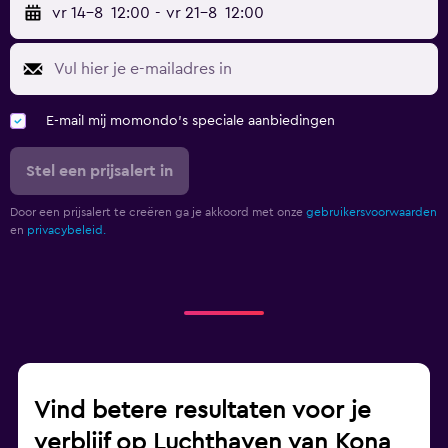
vr 14-8
12:00
-
vr 21-8
12:00
E-mail mij momondo's speciale aanbiedingen
Stel een prijsalert in
Door een prijsalert te creëren ga je akkoord met onze
gebruikersvoorwaarden
en
privacybeleid.
Vind betere resultaten voor je
verblijf op Luchthaven van Kona