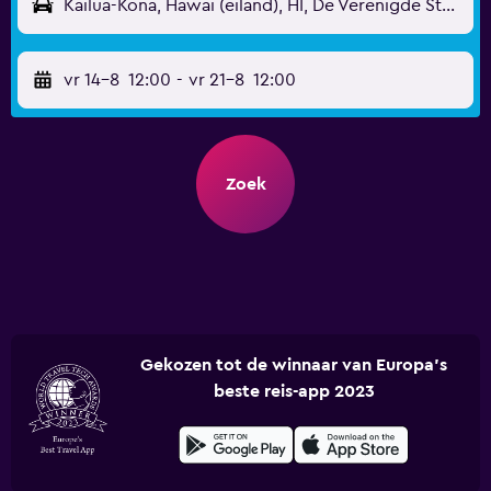
Kailua-Kona, Hawaï (eiland), HI, De Verenigde Staten - Kona Intl (KOA)
vr 14-8
12:00
-
vr 21-8
12:00
Zoek
Gekozen tot de winnaar van Europa's
beste reis-app 2023