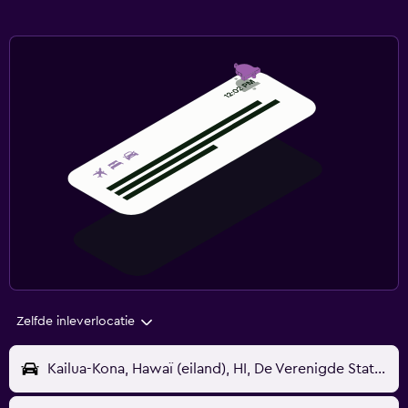
Zelfde inleverlocatie
Kailua-Kona, Hawaï (eiland), HI, De Verenigde Staten - Kona Intl (KOA)