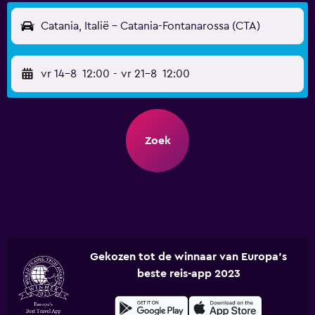
Catania, Italië - Catania-Fontanarossa (CTA)
vr 14-8
12:00
-
vr 21-8
12:00
Zoek
Gekozen tot de winnaar van Europa's
beste reis-app 2023