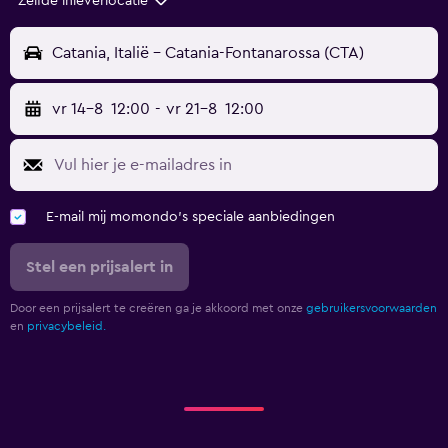
Zelfde inleverlocatie
Catania, Italië - Catania-Fontanarossa (CTA)
vr 14-8
12:00
-
vr 21-8
12:00
E-mail mij momondo's speciale aanbiedingen
Stel een prijsalert in
Door een prijsalert te creëren ga je akkoord met onze
gebruikersvoorwaarden
en
privacybeleid.