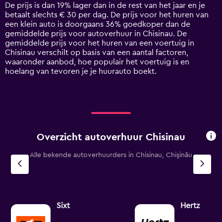
chart
De prijs is dan 19% lager dan in de rest van het jaar en je
has
betaalt slechts € 30 per dag. De prijs voor het huren van
1
een klein auto is doorgaans 36% goedkoper dan de
Y
gemiddelde prijs voor autoverhuur in Chisinau. De
axis
gemiddelde prijs voor het huren van een voertuig in
displaying
Chisinau verschilt op basis van een aantal factoren,
values.
waaronder aanbod, hoe populair het voertuig is en
Range:
hoelang van tevoren je je huurauto boekt.
0
to
75.
Overzicht autoverhuur Chisinau
Alle bekende autoverhuurders in Chisinau, Chişinău
Sixt
Hertz