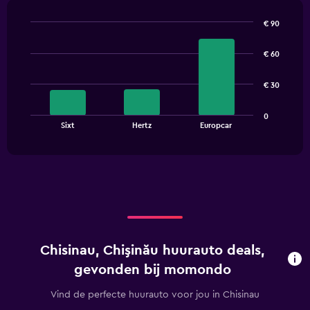
€ 90
Bar
Chart
graphic.
chart
€ 60
with
3
bars.
€ 30
The
0
chart
End
Sixt
Hertz
Europcar
of
has
interactive
1
chart
X
axis
displaying
categories.
Range:
3
categories.
Chisinau, Chişinău huurauto deals,
The
chart
gevonden bij momondo
has
1
Vind de perfecte huurauto voor jou in Chisinau
Y