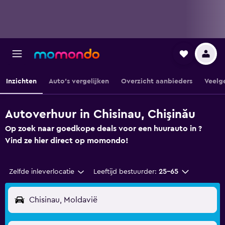
Inzichten
Auto's vergelijken
Overzicht aanbieders
Veelg
Autoverhuur in Chisinau, Chişinău
Op zoek naar goedkope deals voor een huurauto in ?
Vind ze hier direct op momondo!
Zelfde inleverlocatie
Leeftijd bestuurder:
25-65
Chisinau, Moldavië