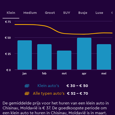
axis
displaying
values.
Klein
Medium
Groot
SUV
Busje
Luxe
C
Range:
0
€ 75
Combination
to
Chart
graphic.
chart
90.
with
€ 50
2
data
series.
€ 25
The
chart
has
€ 0
1
End
jan
feb
mrt
apr
mei
of
X
interactive
axis
chart
Klein auto's
€ 30 - € 50
displaying
categories.
Alle typen auto's
€ 52 - € 70
Range:
14
De gemiddelde prijs voor het huren van een klein auto in
categories.
Chisinau, Moldavië is € 37. De goedkoopste periode om
The
een klein auto te huren in Chisinau, Moldavië is in maart.