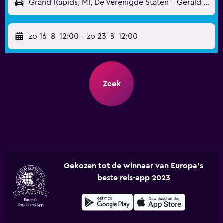
Grand Rapids, MI, De Verenigde Staten - Gerald R. Ford Intl (GRR)
zo 16-8
12:00
-
zo 23-8
12:00
Zoek
Gekozen tot de winnaar van Europa's
beste reis-app 2023