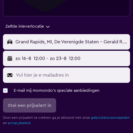
Zelfde inleverlocatie
Grand Rapids, MI, De Verenigde Staten - Gerald R. Ford Intl (GRR)
zo 16-8
12:00
-
zo 23-8
12:00
E-mail mij momondo's speciale aanbiedingen
Stel een prijsalert in
Door een prijsalert te creëren ga je akkoord met onze
gebruikersvoorwaarden
en
privacybeleid.