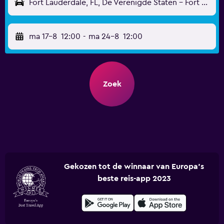
Fort Lauderdale, FL, De Verenigde Staten - Fort Lauderdale (FLL)
ma 17-8
12:00
-
ma 24-8
12:00
Zoek
Gekozen tot de winnaar van Europa's
beste reis-app 2023