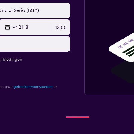
vr 21-8
12:00
anbiedingen
met onze
gebruikersvoorwaarden
en