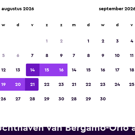
augustus 2026
september 202
w
d
v
z
z
m
d
w
d
v
Gekozen tot de winnaar van Europa's beste re
app 2023
1
2
1
2
3
4
5
6
7
8
9
7
8
9
10
11
12
13
14
15
16
14
15
16
17
18
19
20
21
22
23
21
22
23
24
25
26
27
28
29
30
28
29
30
Alamo autoverhuur in de buur
uchthaven van Bergamo-Orio a