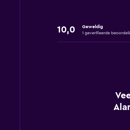
Geweldig
10,0
1 geverifieerde beoordel
Vee
Ala