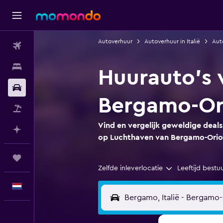
Autoverhuur
Autoverhuur in Italië
Aut
Vluchten
Verblijven
Huurauto's 
Autoverhuur
Bergamo-Ori
Pakketreizen
Vind en vergelijk geweldige deal
Plan met AI
op Luchthaven van Bergamo-Orio 
Trips
Zelfde inleverlocatie
Leeftijd bestu
Nederlands