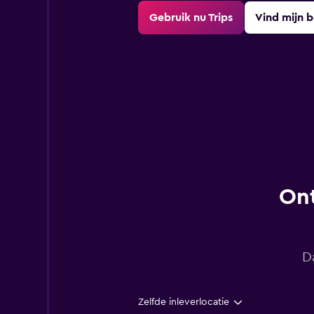
Gebruik nu Trips
Vind mijn 
Ont
D
Zelfde inleverlocatie