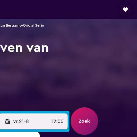
an Bergamo-Orio al Serio
aven van
Zoek
vr 21-8
12:00