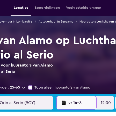
Locaties
Beoordelingen
Veelgestelde vragen
overhuur in Lombardije
Autoverhuur in Bergamo
Huurauto's Luchthaven v
van Alamo op Luchth
o al Serio
s voor huurauto's van Alamo
al Serio
urder:
25-65
Toon alleen huurauto's van Alamo
vr 14-8
12:00