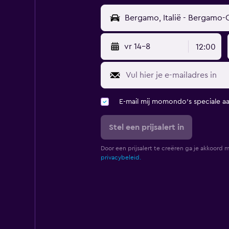
vr 14-8
12:00
E-mail mij momondo's speciale a
Stel een prijsalert in
Door een prijsalert te creëren ga je akkoord 
privacybeleid.