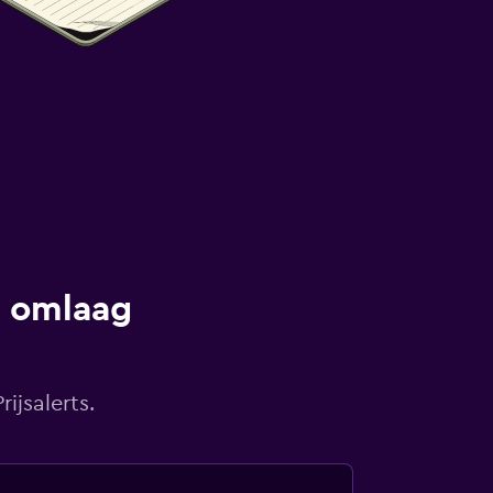
s omlaag
ijsalerts.