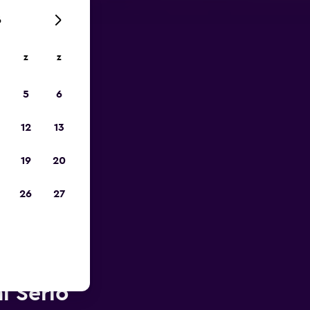
6
z
z
is-
5
6
12
13
19
20
26
27
t van
l Serio