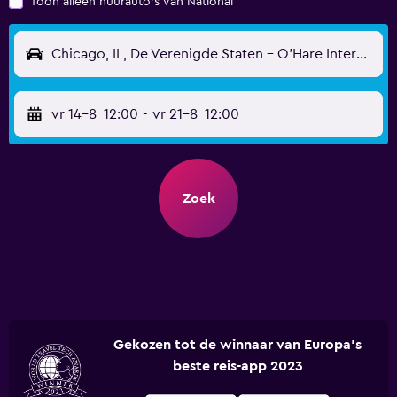
Toon alleen huurauto's van National
Chicago, IL, De Verenigde Staten - O'Hare Internationaal (ORD)
vr 14-8
12:00
-
vr 21-8
12:00
Zoek
Gekozen tot de winnaar van Europa's
beste reis-app 2023