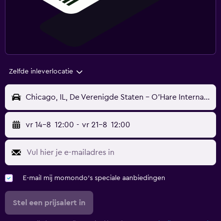
Zelfde inleverlocatie
Chicago, IL, De Verenigde Staten - O'Hare Internationaal (ORD)
vr 14-8
12:00
-
vr 21-8
12:00
E-mail mij momondo's speciale aanbiedingen
Stel een prijsalert in