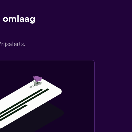
s omlaag
ijsalerts.