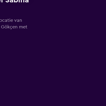
l Sabiha
locatie van
a Gökçen met