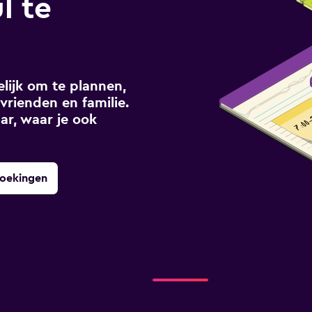
l te
ijk om te plannen,
vrienden en familie.
ar, waar je ook
boekingen