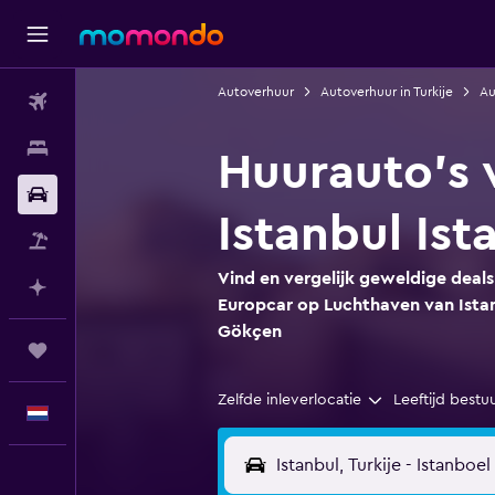
Autoverhuur
Autoverhuur in Turkije
Au
Vluchten
Verblijven
Huurauto's 
Autoverhuur
Istanbul Is
Pakketreizen
Vind en vergelijk geweldige deal
Plan met AI
Europcar op Luchthaven van Istan
Gökçen
Trips
Zelfde inleverlocatie
Leeftijd bestu
Nederlands