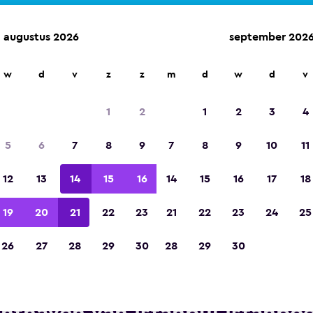
augustus 2026
september 202
w
d
v
z
z
m
d
w
d
v
Gekozen tot de winnaar van Europa's beste re
app 2023
1
2
1
2
3
4
5
6
7
8
9
7
8
9
10
11
12
13
14
15
16
14
15
16
17
18
19
20
21
22
23
21
22
23
24
25
26
27
28
29
30
28
29
30
uropcar autoverhuur in de buu