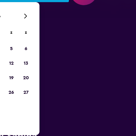
6
z
z
is-
5
6
12
13
19
20
26
27
rt van