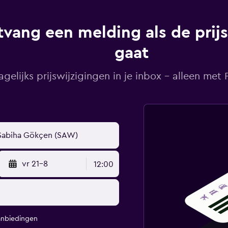
vang een melding als de prij
gaat
agelijks prijswijzigingen in je inbox - alleen met Pr
vr 21-8
12:00
anbiedingen