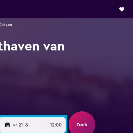
 Gökçen
thaven van
Zoek
vr 21-8
12:00