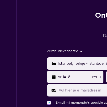
Ont
D
Zelfde inleverlocatie
vr 14-8
12:00
E-mail mij momondo's speciale a