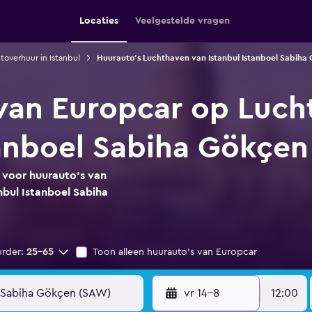
Locaties
Veelgestelde vragen
toverhuur in Istanbul
Huurauto's Luchthaven van Istanbul Istanboel Sabiha
van Europcar op Luch
tanboel Sabiha Gökçen
s voor huurauto's van
bul Istanboel Sabiha
urder:
25-65
Toon alleen huurauto's van Europcar
vr 14-8
12:00