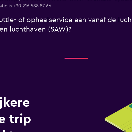
ie is +90 216 588 87 66
ttle- of ophaalservice aan vanaf de luch
çen luchthaven (SAW)?
jkere
e trip