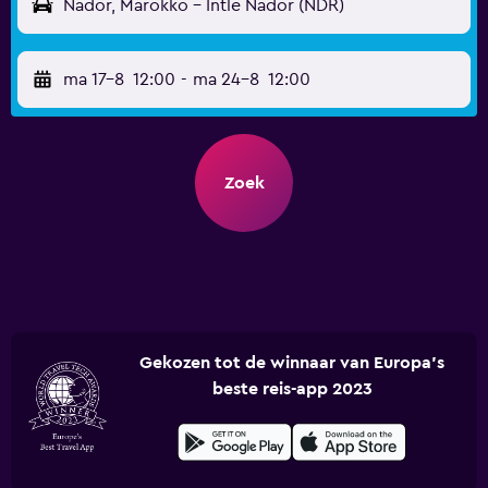
Nador, Marokko - Intle Nador (NDR)
ma 17-8
12:00
-
ma 24-8
12:00
Zoek
Gekozen tot de winnaar van Europa's
beste reis-app 2023