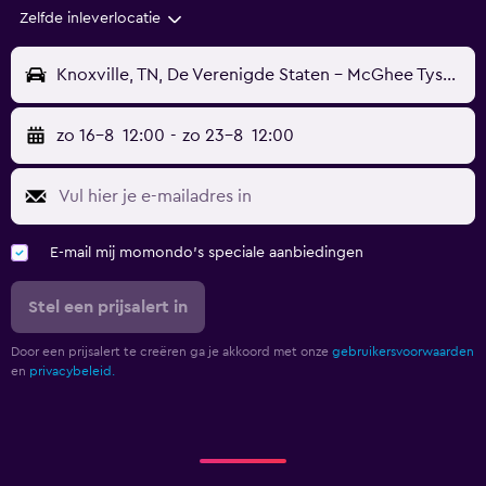
Zelfde inleverlocatie
Knoxville, TN, De Verenigde Staten - McGhee Tyson (TYS)
zo 16-8
12:00
-
zo 23-8
12:00
E-mail mij momondo's speciale aanbiedingen
Stel een prijsalert in
Door een prijsalert te creëren ga je akkoord met onze
gebruikersvoorwaarden
en
privacybeleid.