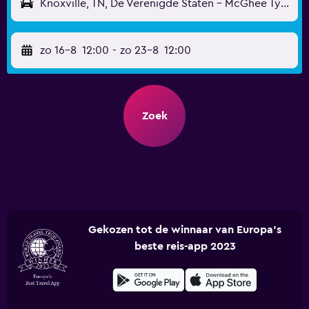
Knoxville, TN, De Verenigde Staten - McGhee Tyson (TYS)
zo 16-8
12:00
-
zo 23-8
12:00
Zoek
Gekozen tot de winnaar van Europa's
beste reis-app 2023