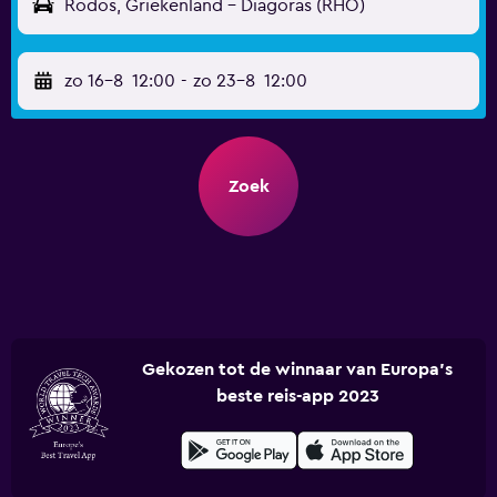
Rodos, Griekenland - Diagoras (RHO)
zo 16-8
12:00
-
zo 23-8
12:00
Zoek
Gekozen tot de winnaar van Europa's
beste reis-app 2023