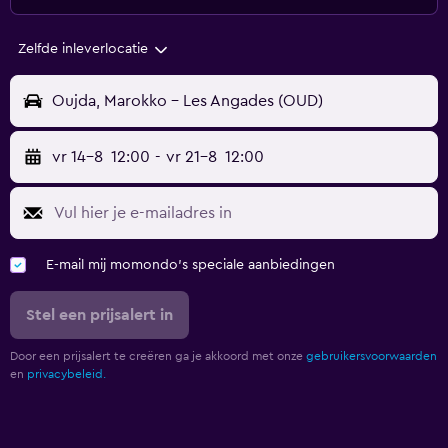
Zelfde inleverlocatie
Oujda, Marokko - Les Angades (OUD)
vr 14-8
12:00
-
vr 21-8
12:00
E-mail mij momondo's speciale aanbiedingen
Stel een prijsalert in
Door een prijsalert te creëren ga je akkoord met onze
gebruikersvoorwaarden
en
privacybeleid.