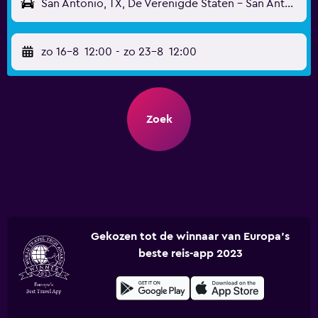
San Antonio, TX, De Verenigde Staten - San Antonio Internationaal (SAT)
zo 16-8
12:00
-
zo 23-8
12:00
Zoek
Gekozen tot de winnaar van Europa's
beste reis-app 2023