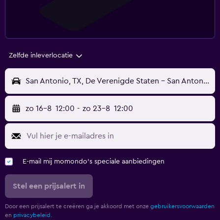
Zelfde inleverlocatie
San Antonio, TX, De Verenigde Staten - San Antonio Internationaal (SAT)
zo 16-8
12:00
-
zo 23-8
12:00
E-mail mij momondo's speciale aanbiedingen
Stel een prijsalert in
Door een prijsalert te creëren ga je akkoord met onze
gebruikersvoorwaarden
en
privacybeleid.