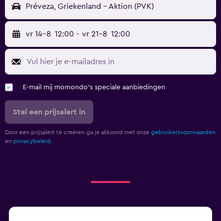
Préveza, Griekenland - Aktion (PVK)
vr 14-8
12:00
-
vr 21-8
12:00
E-mail mij momondo's speciale aanbiedingen
Stel een prijsalert in
Door een prijsalert te creëren ga je akkoord met onze
gebruikersvoorwaarden
en
privacybeleid.