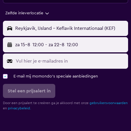
Zelfde inleverlocatie
Reykjavik, IJsland - Keflavik Internationaal (KEF)
za 15-8
12:00
-
za 22-8
12:00
E-mail mij momondo's speciale aanbiedingen
Stel een prijsalert in
Door een prijsalert te creëren ga je akkoord met onze
gebruikersvoorwaarden
en
privacybeleid.