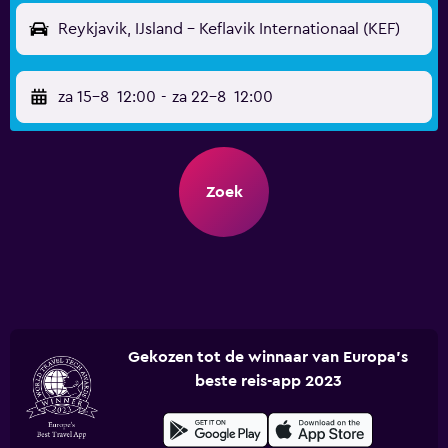
Reykjavik, IJsland - Keflavik Internationaal (KEF)
za 15-8
12:00
-
za 22-8
12:00
Zoek
Gekozen tot de winnaar van Europa's
beste reis-app 2023