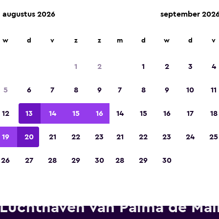
augustus 2026
september 202
w
d
v
z
z
m
d
w
d
v
Gekozen tot de winnaar van Europa's beste re
app 2023
1
2
1
2
3
4
5
6
7
8
9
7
8
9
10
11
12
13
14
15
16
14
15
16
17
18
19
20
21
22
23
21
22
23
24
25
26
27
28
29
30
28
29
30
ational autoverhuur in de buu
Luchthaven van Palma de Mal