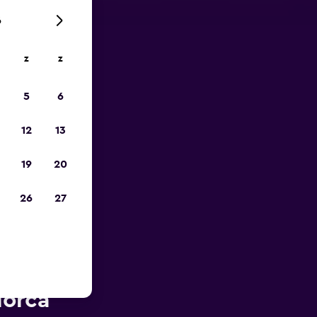
6
z
z
is-
5
6
12
13
19
20
26
27
rt van
lorca