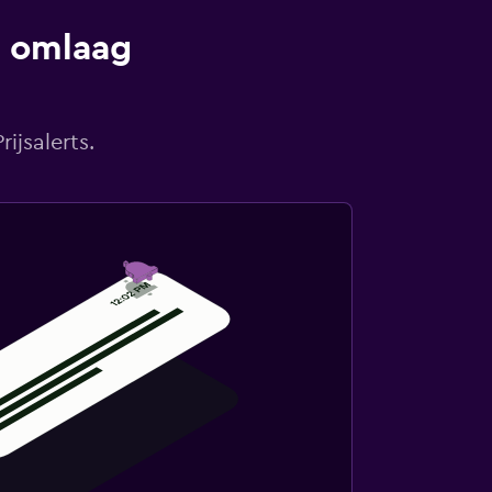
s omlaag
ijsalerts.