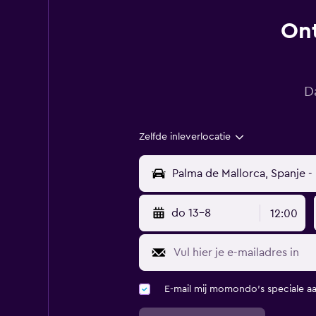
Ont
D
Zelfde inleverlocatie
do 13-8
12:00
E-mail mij momondo's speciale a