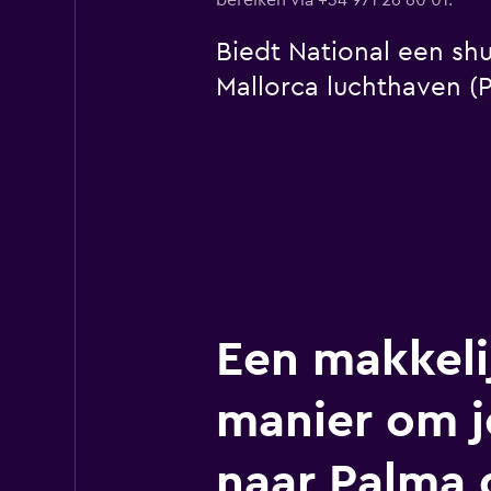
bereiken via +34 971 26 60 01.
Biedt National een shu
Mallorca luchthaven (P
Een makkeli
manier om j
naar Palma 