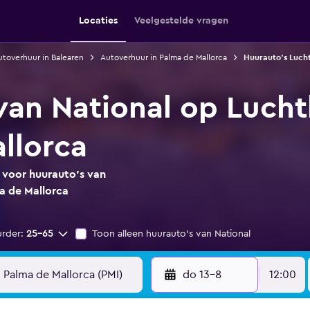
Locaties
Veelgestelde vragen
toverhuur in Balearen
Autoverhuur in Palma de Mallorca
Huurauto's Luch
van National op Luch
llorca
s voor huurauto's van
a de Mallorca
urder:
25-65
Toon alleen huurauto's van National
do 13-8
12:00