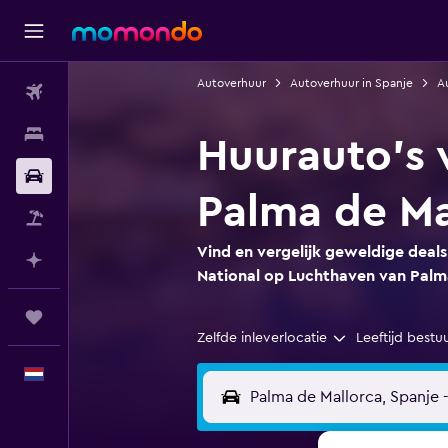
Autoverhuur
Autoverhuur in Spanje
Au
Vluchten
Verblijven
Huurauto's 
Autoverhuur
Palma de Ma
Pakketreizen
Vind en vergelijk geweldige deal
Plan met AI
National op Luchthaven van Palm
Trips
Zelfde inleverlocatie
Leeftijd bestu
Nederlands