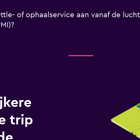
ttle- of ophaalservice aan vanaf de luc
MI)?
jkere
e trip
de