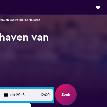
thaven van Palma de Mallorca
thaven van
Zoek
do 20-8
12:00