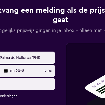
vang een melding als de prij
gaat
agelijks prijswijzigingen in je inbox - alleen met Pr
do 20-8
12:00
anbiedingen