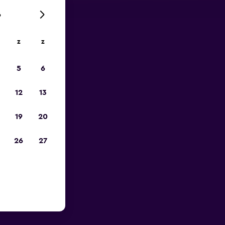
6
z
z
is-
5
6
12
13
19
20
26
27
urt van