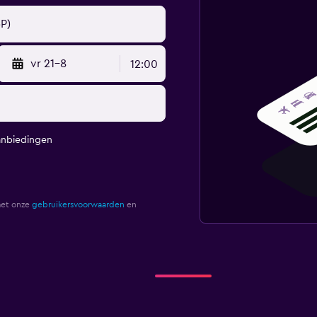
vr 21-8
12:00
anbiedingen
met onze
gebruikersvoorwaarden
en