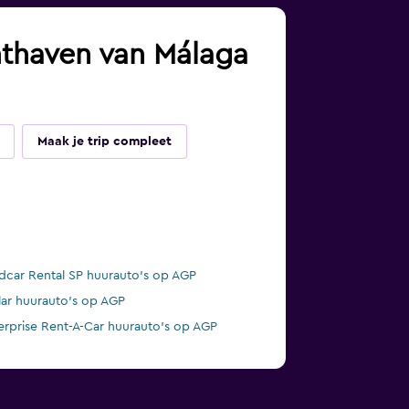
chthaven van Málaga
Maak je trip compleet
dcar Rental SP huurauto's op AGP
lar huurauto's op AGP
erprise Rent-A-Car huurauto's op AGP