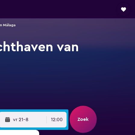
an Málaga
chthaven van
Zoek
vr 21-8
12:00