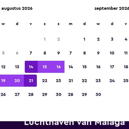
augustus 2026
september 202
w
d
v
z
z
m
d
w
d
v
Gekozen tot de winnaar van Europa's beste re
app 2023
1
2
1
2
3
4
5
6
7
8
9
7
8
9
10
11
12
13
14
15
16
14
15
16
17
18
19
20
21
22
23
21
22
23
24
25
26
27
28
29
30
28
29
30
TERRENT autoverhuur in de bu
Luchthaven van Málaga