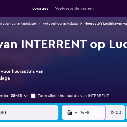
Locaties
Veelgestelde vragen
toverhuur in Andalusië
Autoverhuur in Malaga
Huurauto's Luchthaven v
 van INTERRENT op Lu
s voor huurauto's van
álaga
urder:
25-65
Toon alleen huurauto's van INTERRENT
vr 14-8
12:00