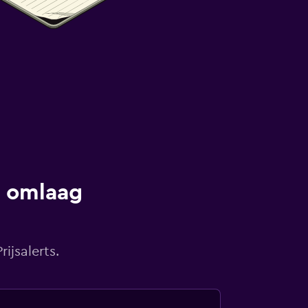
s omlaag
ijsalerts.