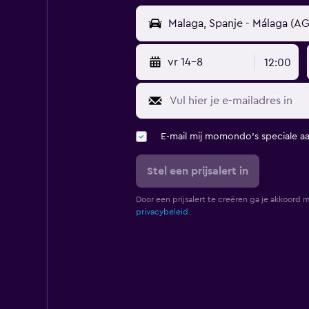
vr 14-8
12:00
E-mail mij momondo's speciale a
Stel een prijsalert in
Door een prijsalert te creëren ga je akkoord 
privacybeleid.