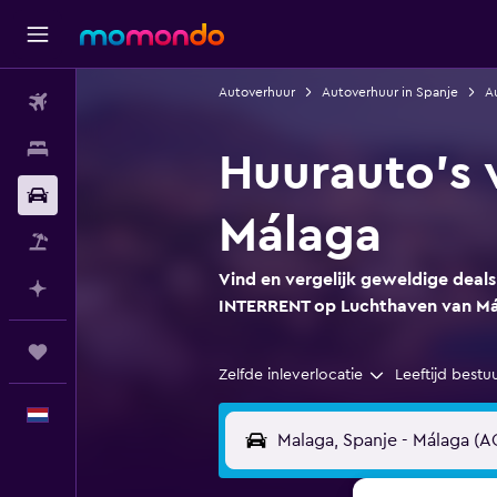
Autoverhuur
Autoverhuur in Spanje
Au
Vluchten
Verblijven
Huurauto's
Autoverhuur
Málaga
Pakketreizen
Vind en vergelijk geweldige deal
Plan met AI
INTERRENT op Luchthaven van M
Trips
Zelfde inleverlocatie
Leeftijd bestu
Nederlands