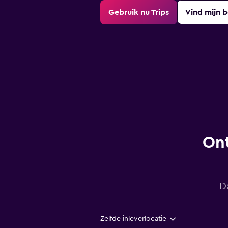
Gebruik nu Trips
Vind mijn 
Ont
D
Zelfde inleverlocatie