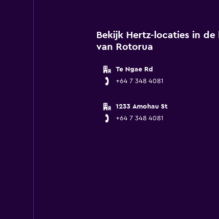
Bekijk Hertz-locaties in d
van Rotorua
Te Ngae Rd
+64 7 348 4081
1233 Amohau St
+64 7 348 4081