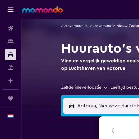
Autoverhuur
Autoverhuur in Nieuw-Zeela
Vluchten
Verblijven
Huurauto's 
Autoverhuur
Vind en vergelijk geweldige deals
Pakketreizen
op Luchthaven van Rotorua
Plan met AI
Zelfde inleverlocatie
Leeftijd bestu
Trips
Nederlands