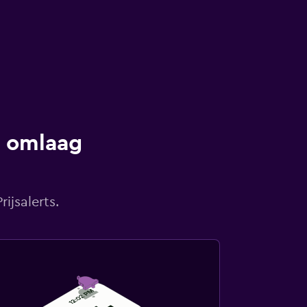
s omlaag
ijsalerts.