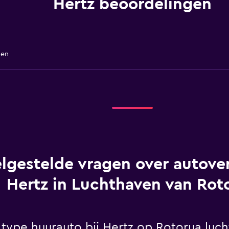
Hertz beoordelingen
gen
lgestelde vragen over autover
Hertz in Luchthaven van Rot
 type huurauto bij Hertz op Rotorua luc