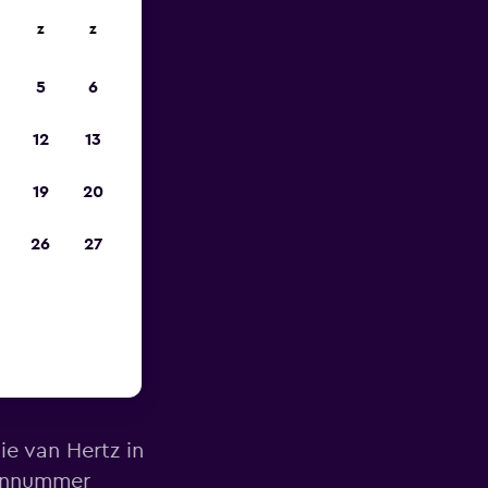
z
z
is-
5
6
12
13
19
20
26
27
t van
ie van Hertz in
oonnummer