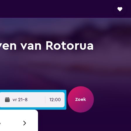
ven van Rotorua
Zoek
vr 21-8
12:00
6