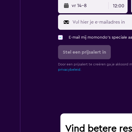
vr 14-8
12:00
E-mail mij momondo's speciale a
Stel een prijsalert in
Door een prijsalert te creëren ga je akkoord 
privacybeleid.
Vind betere res