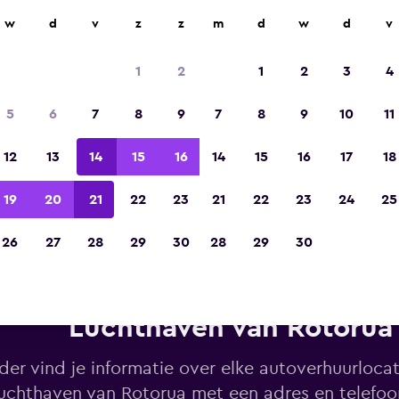
w
d
v
z
z
m
d
w
d
v
Gekozen tot de winnaar van Europa's beste re
app 2023
1
2
1
2
3
4
5
6
7
8
9
7
8
9
10
11
12
13
14
15
16
14
15
16
17
18
19
20
21
22
23
21
22
23
24
25
26
27
28
29
30
28
29
30
Hertz autoverhuur in de buur
Luchthaven van Rotorua
der vind je informatie over elke autoverhuurlocat
uchthaven van Rotorua met een adres en telef