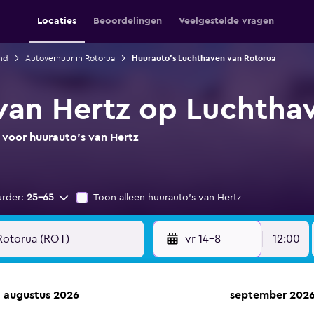
Locaties
Beoordelingen
Veelgestelde vragen
nd
Autoverhuur in Rotorua
Huurauto's Luchthaven van Rotorua
van Hertz op Luchtha
 voor huurauto's van Hertz
urder:
25-65
Toon alleen huurauto's van Hertz
vr 14-8
12:00
augustus 2026
september 202