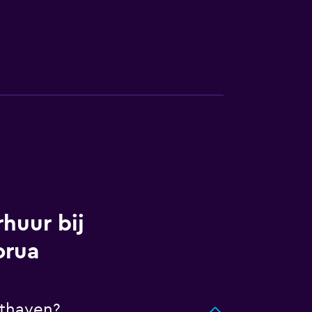
huur bij
orua
hthaven?