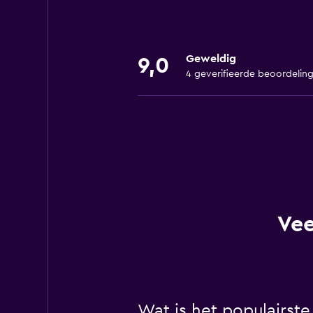
Geweldig
9,0
4 geverifieerde beoordelin
Vee
Wat is het populairste