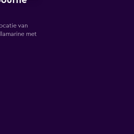
bourne
locatie van
llamarine met