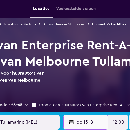
Locaties
Veelgestelde vragen
Autoverhuur in Victoria
Autoverhuur in Melbourne
Huurauto's Luchthaven
van Enterprise Rent-A
van Melbourne Tullam
s voor huurauto's van
aven van Melbourne
urder:
25-65
Toon alleen huurauto's van Enterprise Rent-A-Car
do 13-8
12:00