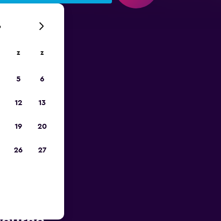
6
z
z
is-
5
6
12
13
19
20
26
27
ur in de