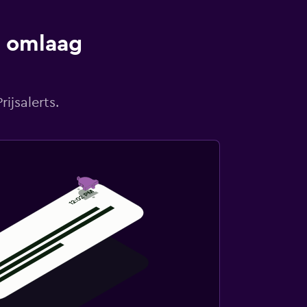
s omlaag
ijsalerts.