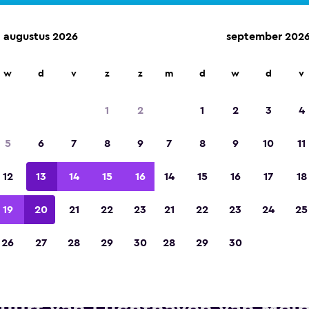
augustus 2026
september 202
w
d
v
z
z
m
d
w
d
v
Gekozen tot de winnaar van Europa's beste re
app 2023
1
2
1
2
3
4
5
6
7
8
9
7
8
9
10
11
12
13
14
15
16
14
15
16
17
18
19
20
21
22
23
21
22
23
24
25
26
27
28
29
30
28
29
30
terprise Rent-A-Car autoverhu