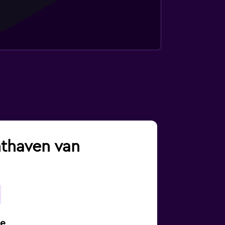
hthaven van
ne