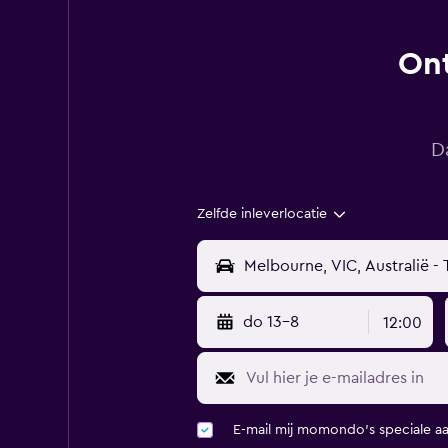
Ont
D
Zelfde inleverlocatie
do 13-8
12:00
E-mail mij momondo's speciale a