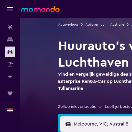
Autoverhuur
Autoverhuur in Australië
Vluchten
Verblijven
Huurauto's 
Autoverhuur
Luchthaven 
Pakketreizen
Vind en vergelijk geweldige deal
Plan met AI
Enterprise Rent-A-Car op Luchth
Tullamarine
Trips
Zelfde inleverlocatie
Leeftijd bestu
Nederlands