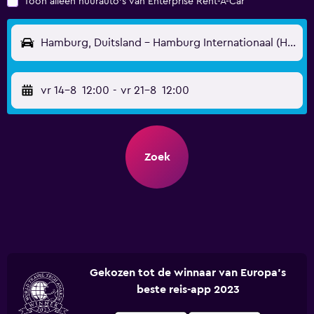
Toon alleen huurauto's van Enterprise Rent-A-Car
Hamburg, Duitsland - Hamburg Internationaal (HAM)
vr 14-8
12:00
-
vr 21-8
12:00
Zoek
Gekozen tot de winnaar van Europa's
beste reis-app 2023