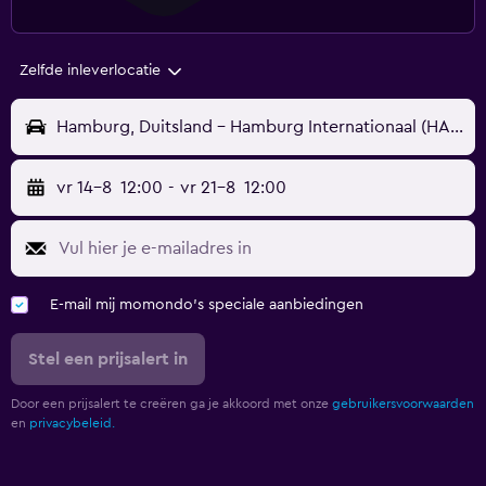
Zelfde inleverlocatie
Hamburg, Duitsland - Hamburg Internationaal (HAM)
vr 14-8
12:00
-
vr 21-8
12:00
E-mail mij momondo's speciale aanbiedingen
Stel een prijsalert in
Door een prijsalert te creëren ga je akkoord met onze
gebruikersvoorwaarden
en
privacybeleid.