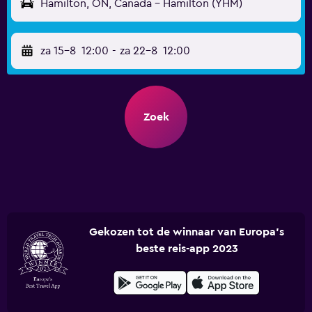
Hamilton, ON, Canada - Hamilton (YHM)
za 15-8
12:00
-
za 22-8
12:00
Zoek
Gekozen tot de winnaar van Europa's
beste reis-app 2023