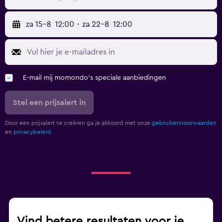
za 15-8
12:00
-
za 22-8
12:00
E-mail mij momondo's speciale aanbiedingen
Stel een prijsalert in
Door een prijsalert te creëren ga je akkoord met onze
gebruikersvoorwaarden
en
privacybeleid.
Vind betere resultaten voor je