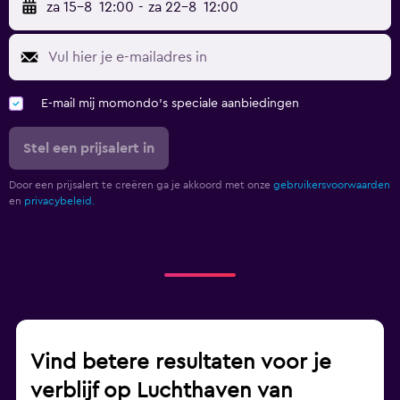
za 15-8
12:00
-
za 22-8
12:00
E-mail mij momondo's speciale aanbiedingen
Stel een prijsalert in
Door een prijsalert te creëren ga je akkoord met onze
gebruikersvoorwaarden
en
privacybeleid.
Vind betere resultaten voor je
verblijf op Luchthaven van