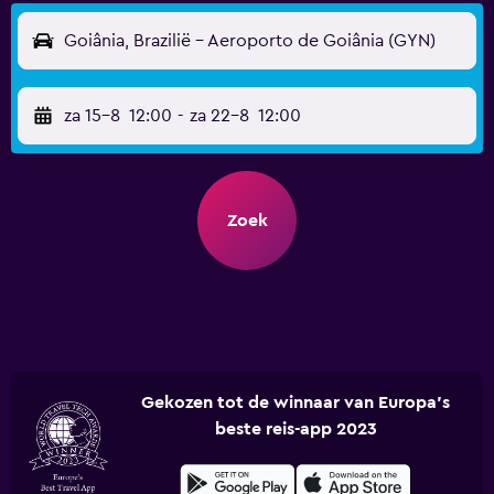
Goiânia, Brazilië - Aeroporto de Goiânia (GYN)
za 15-8
12:00
-
za 22-8
12:00
Zoek
Gekozen tot de winnaar van Europa's
beste reis-app 2023