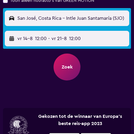
Toon alleen huurauto's van GREEN MOTION
San José, Costa Rica - Intle Juan Santamaría (SJO)
vr 14-8
12:00
-
vr 21-8
12:00
Zoek
Gekozen tot de winnaar van Europa's
beste reis-app 2023